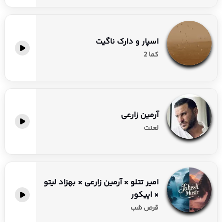
اسپار و دارک ناگیت
کما 2
آرمین زارعی
لعنت
امیر تتلو × آرمین زارعی × بهزاد لیتو
× اپیکور
قرص شب