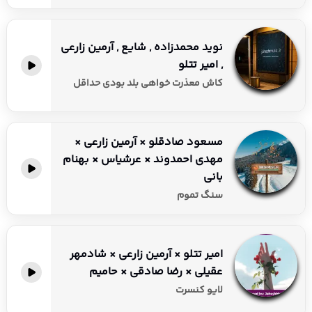
نوید محمدزاده , شایع , آرمین زارعی
, امیر تتلو
کاش معذرت خواهی بلد بودی حداقل
مسعود صادقلو × آرمین زارعی ×
مهدی احمدوند × عرشیاس × بهنام
بانی
سنگ تموم
امیر تتلو × آرمین زارعی × شادمهر
عقیلی × رضا صادقی × حامیم
لایو کنسرت