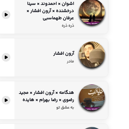
اشوان × احمدوند × سینا
درخشنده × آرون افشار ×
پخش آنلاین
عرفان طهماسبی
ذره ذره
آرون افشار
پخش آنلاین
مادر
هنگامه × آرون افشار × مجید
رضوی × رضا بهرام × هایده
پخش آنلاین
به عشق تو