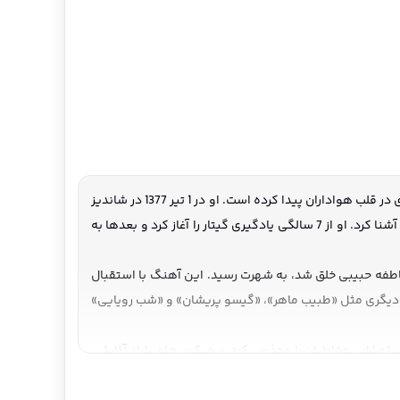
آرون افشار، با نام اصلی وحید افشار، یکی از ستارگان جوان موسیقی پاپ ایران است که با صدای گرم و ترانه‌های احساسی‌اش، جایگاه ویژه‌ای در قلب هواداران پیدا کرده است. او در 1 تیر 1377 در شاندیز
مشهد، در خانواده‌ای هنردوست به دنیا آمد. پدرش، حبیب افشار، خواننده و نوازنده پیانو بود و از همان کودکی، آرون را با دنیای موسیقی آشنا کرد. او از 7 سالگی یادگیری گیتار را آغاز کرد و بعدها به
اش» در سال 1397، که با تنظیم معین راهبر و ترانه‌سرایی عاطفه حبیبی خلق شد، به شهرت رسید. این آهنگ با استقبال
ثار دیگری مثل «طبیب ماهر»، «گیسو پریشان» و «شب رویایی»
را در برج میلاد برگزار کرد و با تسلط و انرژی‌اش، مخاطبان را مجذوب کرد. ریمیکس‌های شاد آثارش،