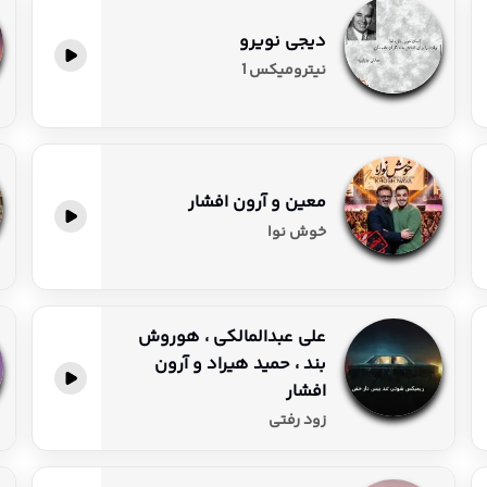
دیجی نویرو
پخش آنلاین
نیترومیکس 1
معین و آرون افشار
پخش آنلاین
خوش نوا
علی عبدالمالکی ، هوروش
بند ، حمید هیراد و آرون
پخش آنلاین
افشار
زود رفتی