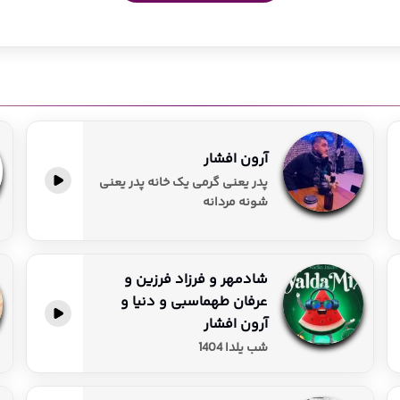
از ترانه‌های عاشقانه و احساسی تا ریمیکس‌های سیستمی و ترند اینستا، ب
آرون افشار
پخش آنلاین
پدر یعنی گرمی یک خانه پدر یعنی
شونه مردانه
شادمهر و فرزاد فرزین و
عرفان طهماسبی و دنیا و
پخش آنلاین
آرون افشار
شب یلدا 1404