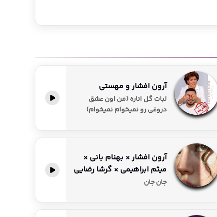
رای شما گردآوری شده است. با ما همراه شوید و در دنیای
آرون افشار و مهستی
لبات گل اناره (من اون عشق
دروغی رو نمیخوام نمیخوام)
آرون افشار × بهنام بانی ×
میثم ابراهیمی × گرشا رضایی
جان جان