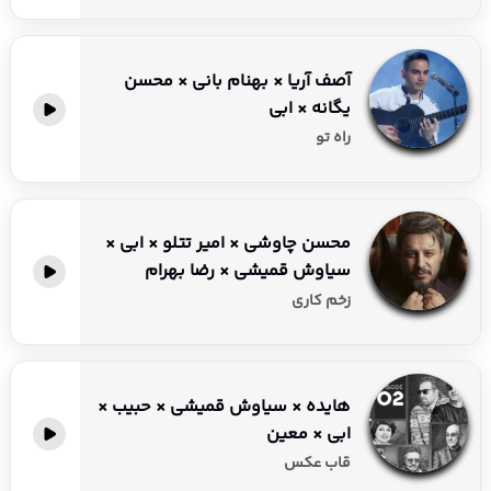
آصف آریا × بهنام بانی × محسن
یگانه × ابی
راه تو
محسن چاوشی × امیر تتلو × ابی ×
سیاوش قمیشی × رضا بهرام
زخم کاری
هایده × سیاوش قمیشی × حبیب ×
ابی × معین
قاب عکس