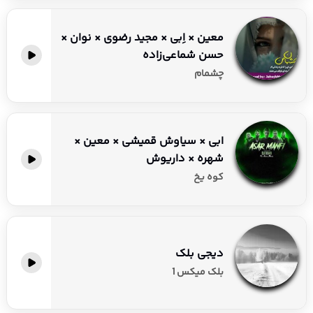
معین × اِبی × مجید رضوی × نوان ×
حسن شماعی‌زاده
چشمام
ابی × سیاوش قمیشی × معین ×
شهره × داریوش
کوه یخ
دیجی بلک
بلک میکس 1