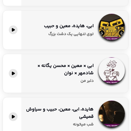
ابی، هایده، معین و حبیب
توی تنهایی یک دشت بزرگ
ابی × معین × محسن یگانه ×
شادمهر × نوان
دلبر من
هایده، ابی، معین، حبیب و سیاوش
قمیشی
شب میخونه