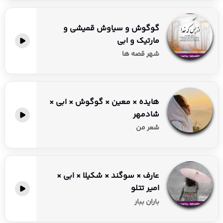
گوگوش و سیاوش قمیشی و
مارتیک و ابی
شهر قصه ها
هایده × معین × گوگوش × ابی ×
شادمهر
شعر من
عارف × سوگند × شکیلا × ابی ×
امیر تتلو
باران ببار