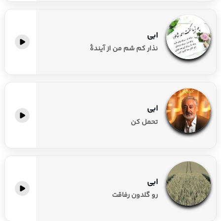
ابی
نذار کم شم من از آیندهٔ
ابی
تحمل کن
ابی
رو گلدون رفاقت