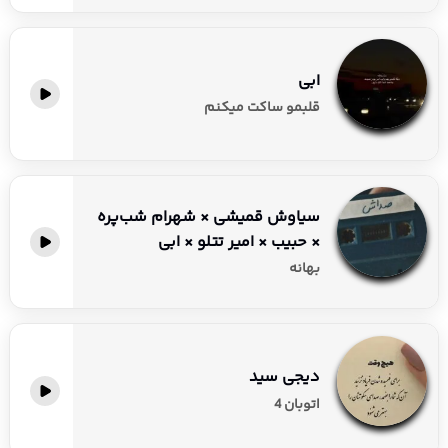
ابی
قلبمو ساکت میکنم
سیاوش قمیشی × شهرام شب‌پره
× حبیب × امیر تتلو × ابی
بهانه
دیجی سید
اتوبان 4