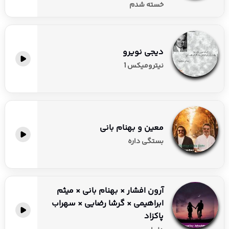
خسته شدم
دیجی نویرو
نیترومیکس 1
معین و بهنام بانی
بستگی داره
آرون افشار × بهنام بانی × میثم
ابراهیمی × گرشا رضایی × سهراب
پاکزاد