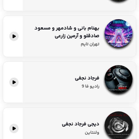
او که تحت نظارت موسسه آوای فروهر فعالیت می‌کند، علاوه بر 
خوانندگی، در فیلم «گشت ارشاد 3» (1400) بازی کرده و به 
فوتبال نیز علاقه‌مند است و در تیم هنرمندان استقلال بازی 
بهنام بانی و شادمهر و مسعود
می‌کند. بهنام هنوز مجرد است و می‌گوید موسیقی راهی برای 
صادقلو و آرمین زارعی
ارتباط عمیق با احساسات هوادارانش است. در جهش موزیک، 
تهران تایم
مجموعه‌ای کامل از آهنگ‌های بهنام بانی، از ترانه‌های عاشقانه 
و احساسی تا ریمیکس‌های پرهیجان و ترند اینستا، برای شما 
فراهم شده است. با ما همراه شوید و از دنیای موسیقی بهنام 
لذت ببرید!
فرجاد نجفی
رادیو فا 9
دیجی فرجاد نجفی
ولنتاین