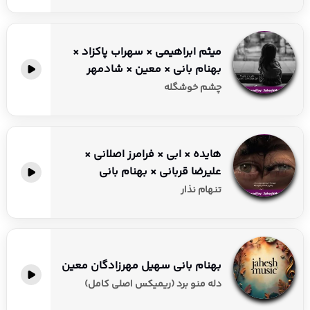
میثم ابراهیمی × سهراب پاکزاد ×
بهنام بانی × معین × شادمهر
چشم خوشگله
هایده × ابی × فرامرز اصلانی ×
علیرضا قربانی × بهنام بانی
تنهام نذار
بهنام بانی سهیل مهرزادگان معین
دله منو برد (ریمیکس اصلی کامل)