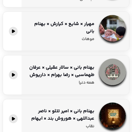
مهیار × شایع × کیارش × بهنام
بانی
موهات
بهنام بانی × سالار عقیلی × عرفان
طهماسبی × رضا بهرام × داریوش
همه دنیا
بهنام بانی × امیر تتلو × ناصر
عبداللهی × هوروش بند × ایهام
نقاب