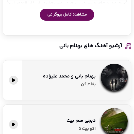
به مهارت‌های موسیقیایی خود عمق بخشید. او فارغ‌التحصیل 
رشته مهندسی عمران از دانشگاه شاهرود است، اما عشق به 
مشاهده کامل بیوگرافی
موسیقی او را به این حرفه کشاند.
بهنام در 19 سالگی با گروه روژان، که مهدی یغمایی نیز در آن 
حضور داشت، همکاری کرد و در سال 1385 فعالیت حرفه‌ای خود را 
آرشیو آهنگ های بهنام بانی
آغاز نمود. اولین آلبوم رسمی او، «عاشقم کرده» در سال 1395، با 
آهنگ‌هایی مثل «علاقه خاص» و «من یه دیوونم» او را به 
شهرت رساند. او با همکاری نزدیک با حامد برادران، آهنگساز و 
تنظیم‌کننده، آثاری چون «ستاره میشی»، «کجای این شهری»، 
بهنام بانی و محمد علیزاده
«بی‌معرفت» و «خستم» را منتشر کرد که در سال 1404 همچنان 
بغلم کن
در اینستاگرام ترند هستند. ریمیکس‌های سیستمی این 
آهنگ‌ها، به‌ویژه برای پارتی و ماشین، بسیار پرطرفدارند. بهنام 
در سال 1402 در جشن حافظ به‌عنوان بهترین خواننده پاپ ایران 
انتخاب شد و رکورد فروش بلیت کنسرت در کمتر از 15 دقیقه را 
دیجی سم بیت
همچنان در اختیار دارد.
اکو بیت 5