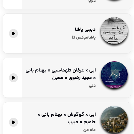
دلربا
دیجی پاشا
پاشامیکس 13
ابی × عرفان طهماسبی × بهنام بانی
× مجید رضوی × معین
دلی
ابی × گوگوش × بهنام بانی ×
حامیم × حبیب
ماه من