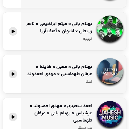
بهنام بانی × میثم ابراهیمی × ناصر
زینعلی × اشوان × آصف آریا
غریبه
بهنام بانی × معین × هایده ×
عرفان طهماسبی × مهدی احمدوند
تمنا
احمد سعیدی × مهدی احمدوند ×
عرشیاس × بهنام بانی × عرفان
طهماسبی
تب عشق