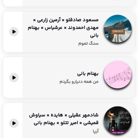
مسعود صادقلو × آرمین زارعی ×
مهدی احمدوند × عرشیاس × بهنام
بانی
سنگ تموم
بهنام بانی
من همه دنیارو بگردم
شادمهر عقیلی × هایده × سیاوش
قمیشی × امیر تتلو × بهنام بانی
آرپا