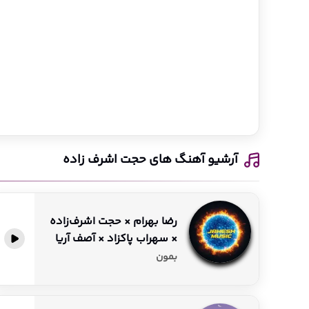
آرشیو آهنگ های حجت اشرف زاده
رضا بهرام × حجت اشرف‌زاده
× سهراب پاکزاد × آصف آریا
پخش آنلاین
بمون