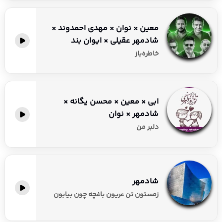
معین × نوان × مهدی احمدوند ×
شادمهر عقیلی × ایوان بند
خاطره‌باز
ابی × معین × محسن یگانه ×
شادمهر × نوان
دلبر من
شادمهر
زمستون تن عریون باغچه چون بیابون