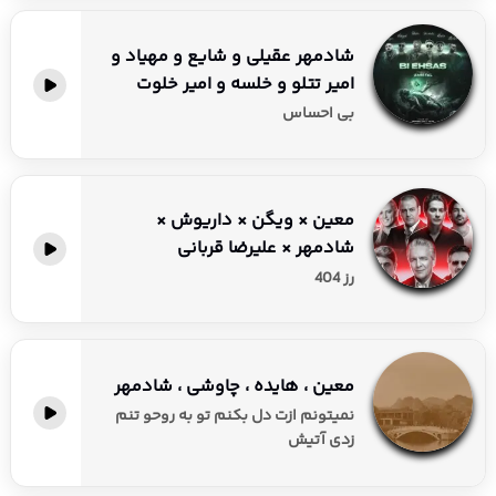
شادمهر عقیلی و شایع و مهیاد و
امیر تتلو و خلسه و امیر خلوت
بی احساس
معین × ویگن × داریوش ×
شادمهر × علیرضا قربانی
رز 404
معین ، هایده ، چاوشی ، شادمهر
نمیتونم ازت دل بکنم تو به روحو تنم
زدی آتیش