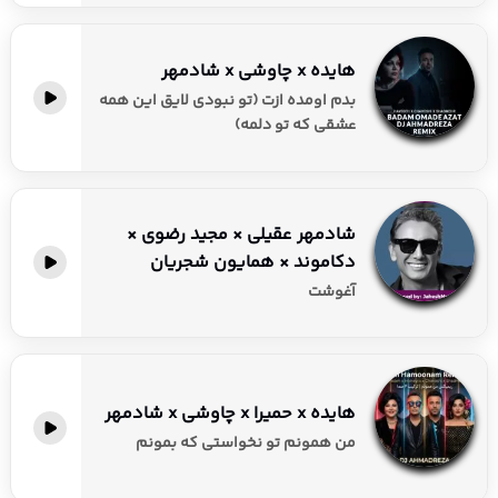
هایده x چاوشی x شادمهر
بدم اومده ازت (ﺗﻮ ﻧﺒﻮدی ﻟﺎﻳﻖ اﻳﻦ ﻫﻤﻪ
ﻋﺸﻘﻰ ﻛﻪ ﺗﻮ دﻟﻤﻪ)
شادمهر عقیلی × مجید رضوی ×
دکاموند × همایون شجریان
آغوشت
هایده x حمیرا x چاوشی x شادمهر
من همونم تو نخواستی که بمونم