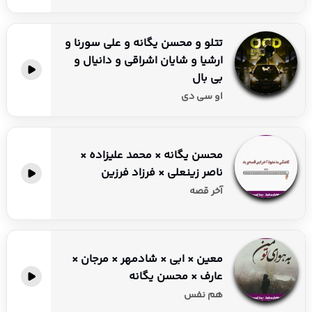
تتلو و محسن یگانه و علی سورنا و
ارشیا و شایان اشراقی و دانیال و
بی بال
او سی دی
محسن یگانه × محمد علیزاده ×
ناصر زینعلی × فرزاد فرزین
آخر قصه
معین × ابی × شادمهر × مرجان ×
عارف × محسن یگانه
هم نفس