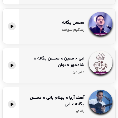
محسن یگانه
زندگیم سوخت
ابی × معین × محسن یگانه ×
شادمهر × نوان
دلبر من
آصف آریا × بهنام بانی × محسن
یگانه × ابی
راه تو