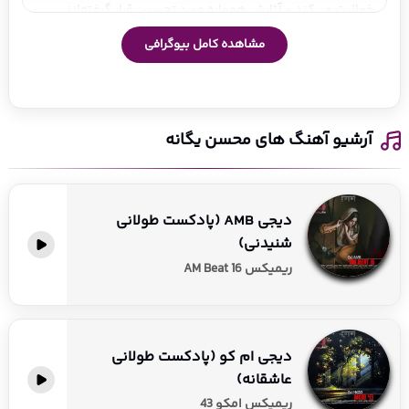
فعالیت می‌کند و آثارش همواره مورد تحسین قرار گرفته‌اند.
زندگی شخصی و کودکی
مشاهده کامل بیوگرافی
محسن یگانه در خانواده‌ای با ریشه‌های فرهنگی و هنری رشد 
کرد. پدرش، محمدرضا یگانه، در جنگ ایران و عراق به شهادت 
رسید و مادرش که استاد دانشگاه بود، به تنهایی او و 
آرشیو آهنگ های محسن یگانه
خواهرانش را بزرگ کرد. از کودکی به موسیقی علاقه داشت و با 
حمایت خانواده، نواختن گیتار را آموخت. او در رشته مهندسی 
صنایع تحصیل کرد، اما عشق به موسیقی او را به سمت فعالیت 
حرفه‌ای در این عرصه سوق داد.
دیجی AMB (پادکست طولانی
شروع فعالیت حرفه‌ای و شهرت
شنیدنی)
فعالیت حرفه‌ای محسن یگانه از سال ۱۳۸۴ با انتشار آلبوم «سال 
ریمیکس AM Beat 16
کبیسه» آغاز شد. این آلبوم که به صورت غیررسمی منتشر شد، 
مورد استقبال قرار گرفت و او را به مخاطبان معرفی کرد. اما 
شهرت واقعی او با انتشار آلبوم «نفس‌های بی‌هدف» در سال 
دیجی ام کو (پادکست طولانی
۱۳۸۷ رقم خورد. این آلبوم با ترانه‌های احساسی و ملودی‌های 
عاشقانه)
جذاب، به سرعت محبوب شد و محسن یگانه را به یکی از ستارگان 
ریمیکس امکو 43