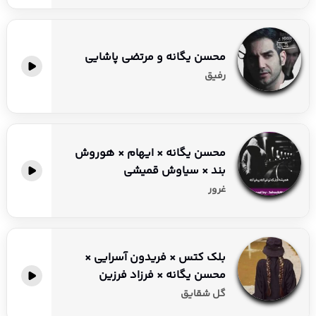
محسن یگانه و مرتضی پاشایی
رفیق
محسن یگانه × ایهام × هوروش
بند × سیاوش قمیشی
غرور
بلک کتس × فریدون آسرایی ×
محسن یگانه × فرزاد فرزین
گل شقایق