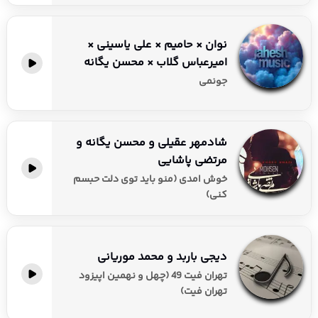
نوان × حامیم × علی یاسینی ×
امیرعباس گلاب × محسن یگانه
جونمی
شادمهر عقیلی و محسن یگانه و
مرتضی پاشایی
خوش امدی (منو باید توی دلت حبسم
کنی)
دیجی باربد و محمد موریانی
تهران فیت 49 (چهل و نهمین اپیزود
تهران فیت)