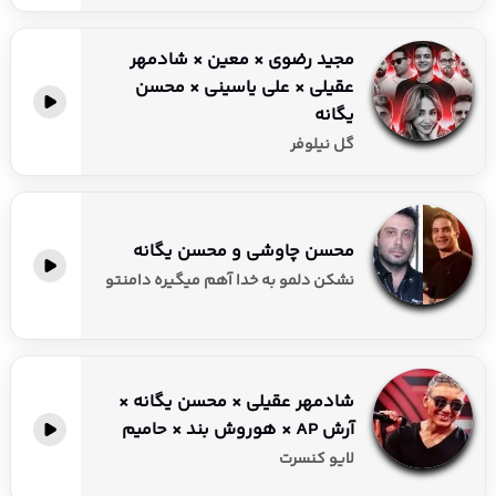
مجید رضوی × معین × شادمهر
عقیلی × علی یاسینی × محسن
یگانه
گل نیلوفر
محسن چاوشی و محسن یگانه
نشکن دلمو به خدا آهم میگیره دامنتو
شادمهر عقیلی × محسن یگانه ×
آرش AP × هوروش بند × حامیم
لایو کنسرت