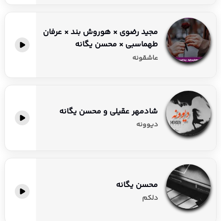
مجید رضوی × هوروش بند × عرفان
طهماسبی × محسن یگانه
عاشقونه
شادمهر عقیلی و محسن یگانه
دیوونه
محسن یگانه
دلکم