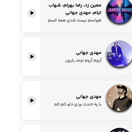
معین زد، رضا بهرام، شهاب
تیام، مهدی جهانی
هواسم نیست شدی همه کسم
مهدی جهانی
آروم آروم اومد بارون
مهدی جهانی
ﺑﺎ ﻳﻪ ﺧﻨﺪت ﺑﺮدی دﻟﻮ ﻛﻢ ﻛﻢ