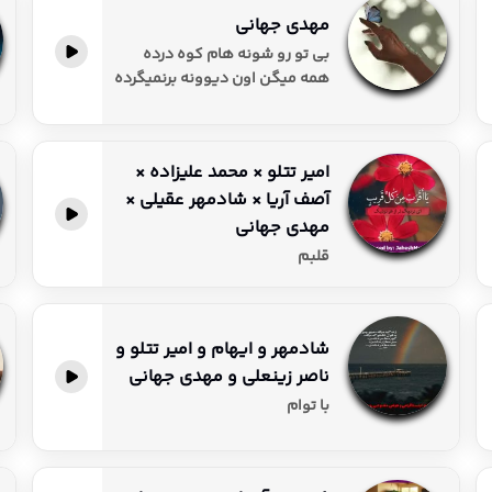
مهدی جهانی
پخش آنلاین
بی تو رو شونه هام کوه درده
همه میگن اون دیوونه برنمیگرده
امیر تتلو × محمد علیزاده ×
آصف آریا × شادمهر عقیلی ×
پخش آنلاین
مهدی جهانی
قلبم
شادمهر و ایهام و امیر تتلو و
ناصر زینعلی و مهدی جهانی
پخش آنلاین
با توام