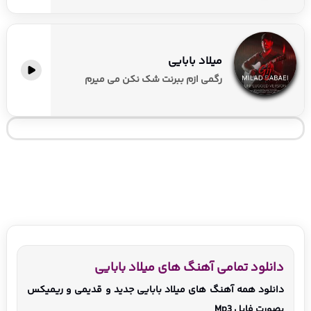
میلاد بابایی
رﮔﻤﻰ ازم ﺑﺒﺮﻧﺖ ﺷﮏ ﻧﻜﻦ ﻣﻰ ﻣﻴﺮم
دانلود تمامی آهنگ های میلاد بابایی
دانلود همه آهنگ های میلاد بابایی جدید و قدیمی و ریمیکس
بصورت فایل Mp3