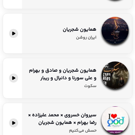
تمامی آلبوم‌ها از دهه ۸۰ تا به امروز را با کیفیت اورجینال قرار
داده‌ایم.
بخش ویژه‌ای برای تک‌آهنگ‌ها و تیتراژهای سینمایی او در نظر
گرفته‌ایم.
همایون شجریان
ریمیکس‌های “ترند اینستا” و “سیستمی” که با صدای او میکس
ایران روشن
شده‌اند را گردآوری کرده‌ایم.
آثار نایاب و مشترک او با اساتید بزرگ موسیقی را برای دانلود
مستقیم آماده ساخته‌ایم.
همایون شجریان و صادق و بهرام
اگر به دنبال کامل‌ترین مرجع برای شنیدن صدای ماندگار همایون
و علی سورنا و دانیال و ریبار
شجریان هستید،
جهش موزیک
مقصدی است که تمام نیازهای
سکوت
شنیداری شما را با بالاترین استانداردهای صوتی پوشش
می‌دهد.
سیروان خسروی × محمد علیزاده ×
رضا بهرام × همایون شجریان
حسش می‌کنیم