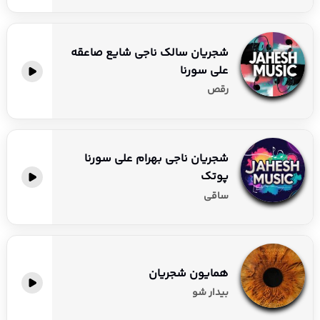
شجریان سالک ناجی شایع صاعقه
علی سورنا
رقص
شجریان ناجی بهرام علی سورنا
پوتک
ساقی
همایون شجریان
بیدار شو