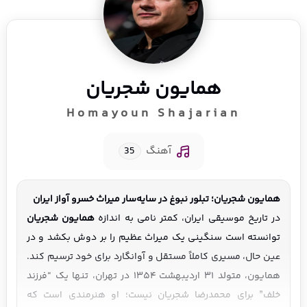
همایون شجریان
Homayoun Shajarian
آهنگ
35
همایون شجریان؛ تبلور نبوغ در سایه‌سار میراث خسرو آواز ایران
در تاریخ موسیقی ایران، کمتر نامی به اندازه
همایون شجریان
توانسته است سنگینی یک میراث عظیم را بر دوش بکشد و در
عین حال، مسیری کاملاً مستقل و آوانگارد برای خود ترسیم کند.
همایون، متولد ۳۱ اردیبهشت ۱۳۵۴ در تهران، تنها یک “فرزند
خلف” برای محمدرضا شجریان نیست؛ او هنرمندی است که