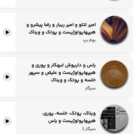
قدیمی، تک‌آهنگ‌های جدید و ریمیکس‌های ترند، را در جهش
موزیک دانلود کنند و از شنیدن موسیقی این رپر خلاق و جسور
لذت ببرند. پوتک با انرژی و پشتکار خود، همچنان در حال خلق
امیر تتلو و امیر ریبار و رضا پیشرو و
آثاری است که نه تنها در ایران، بلکه در صحنه جهانی رپ فارسی
هیپهاپولوژیست و پوتک و ویناک
نیز تأثیرگذار هستند.
بوم بپ
یاس و داریوش تبهکار و پوری و
هیپهاپولوژیست و علیض و سپهر
خلسه و پوتک و ویناک
سیگار
ویناک، پوتک، خلسه، پوری،
هیپهاپولوژیست و یاس
سیگار 2