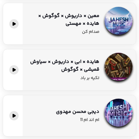
معین × داریوش × گوگوش ×
هایده × مهستی
صدام کن
هایده × ابی × داریوش × سیاوش
قمیشی × گوگوش
تکیه بر باد
دیجی محسن مهدوی
ام اند ام 11