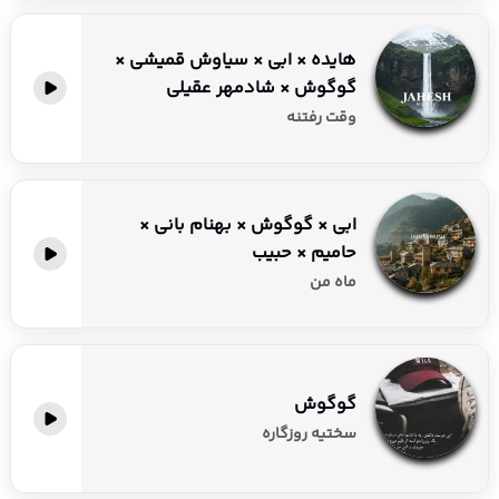
هایده × ابی × سیاوش قمیشی ×
گوگوش × شادمهر عقیلی
وقت رفتنه
ابی × گوگوش × بهنام بانی ×
حامیم × حبیب
ماه من
گوگوش
سختیه روزگاره