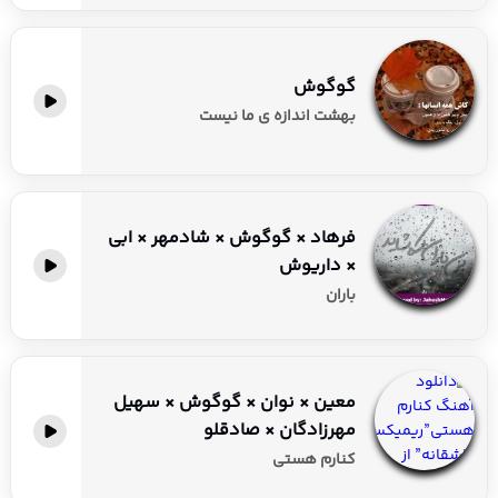
گوگوش
بهشت اندازه ی ما نیست
فرهاد × گوگوش × شادمهر × ابی
× داریوش
باران
معین × نوان × گوگوش × سهیل
مهرزادگان × صادقلو
کنارم هستی