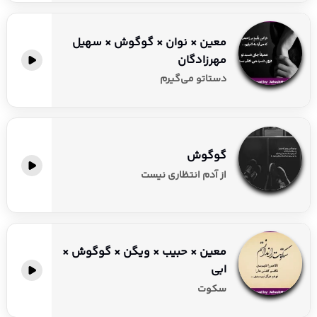
معین × نوان × گوگوش × سهیل
مهرزادگان
دستاتو می‌گیرم
گوگوش
از آدم انتظاری نیست
معین × حبیب × ویگن × گوگوش ×
ابی
سکوت