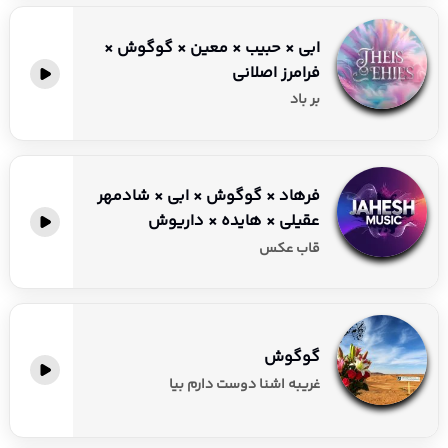
ابی × حبیب × معین × گوگوش ×
فرامرز اصلانی
بر باد
فرهاد × گوگوش × ابی × شادمهر
عقیلی × هایده × داریوش
قاب عکس
گوگوش
غریبه اشنا دوست دارم بیا