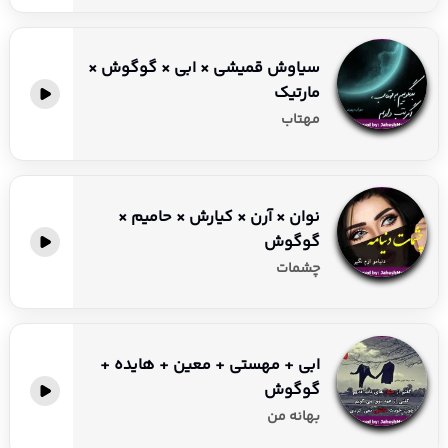
سیاوش قمیشی × ابی × گوگوش ×
مارتیک
مهتاب
نوان × آرن × کیارش × حامیم ×
گوگوش
چشمات
ابی + مهستی + معین + هایده +
گوگوش
بهانه من