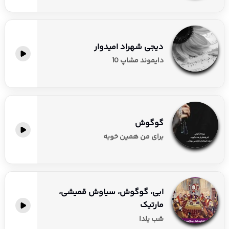
دیجی شهراد امیدوار
دایموند مشاپ 10
گوگوش
برای من همین خوبه
ابی، گوگوش، سیاوش قمیشی،
مارتیک
شب یلدا