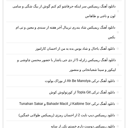
دانلود آهنگ ریمیکس سر اینکه حرفاشو کم کنم گوش از بیگ شگی و سامی
لون و ناجی و طاهاس
دانلود آهنگ ریمیکس شاد بندری تریبال آخر هفته از سندی و معین و تی ام
بکس
دانلود آهنگ باحال و شاد بوس بده به من از احسان کاراموز
دانلود آهنگ ریمیکس زلزله 5 از دی جی یاشار با حضور محسن چاوشی و
اپیکور و سینا شعبانخانی و منصور
دانلود آهنگ ترکی Ah Be Manolya از بوراک بولوت
دانلود آهنگ ترکی Topla Git از کورتولوش کوش
دانلود آهنگ ترکی Kalbine Sor از Bahadır Macit و Tunahan Sakar
دانلود ریمیکس دیپ نایت 2 از احسان رمزی (ریمیکس طولانی غمگین)
دانلود ریمیکس دوست دارم خستم نکن از سایه