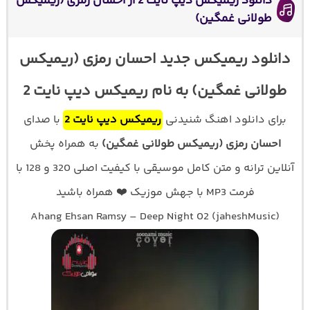
دانلود ریمیکس دیپ نایت 2 از احسان رمزی (ریمیکس
طولانی غمگین)
دانلود ریمیکس جدید احسان رمزی (ریمیکس
طولانی غمگین) به نام ریمیکس دیپ نایت 2
برای دانلود اهنگ شنیدنی
ریمیکس دیپ نایت 2
با صدای
احسان رمزی (ریمیکس طولانی غمگین)
به همراه پخش
آنلاین ترانه و متن کامل موسیقی با کیفیت اصلی 320 و 128 با
فرمت MP3 با جهش موزیک ❤️ همراه باشید
Ahang Ehsan Ramsy – Deep Night 02 (jaheshMusic)