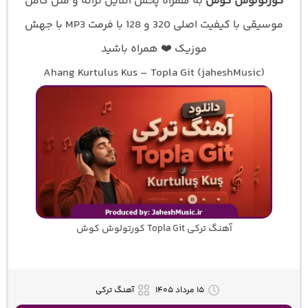
کورتولوش کوش
به همراه پخش آنلاین ترانه و متن کامل
موسیقی با کیفیت اصلی 320 و 128 با فرمت MP3 با جهش
موزیک ❤️ همراه باشید
Ahang Kurtulus Kus – Topla Git (jaheshMusic)
آهنگ ترکی Topla Git کورتولوش کوش
۱۵ مرداد ۱۴۰۵
آهنگ ترکی