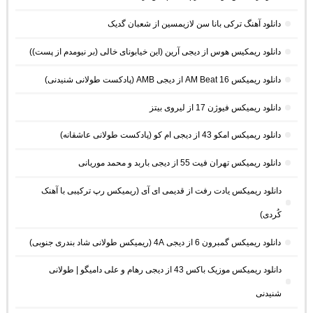
دانلود آهنگ ترکی بانا سن لازیمسین از شعبان گدیک
دانلود ریمکیس هوس از دیجی آرین (این خیابونای خالی (بر نیومدم از پست))
دانلود ریمیکس AM Beat 16 از دیجی AMB (پادکست طولانی شنیدنی)
دانلود ریمیکس فیوژن 17 از لیروی بیتز
دانلود ریمیکس امکو 43 از دیجی ام کو (پادکست طولانی عاشقانه)
دانلود ریمیکس تهران فیت 55 از دیجی باربد و محمد موریانی
دانلود ریمیکس یادت رفت از قدیمی ای آی (ریمیکس رپ ترکیبی با آهنک
کُردی)
دانلود ریمیکس گمبرون 6 از دیجی 4A (ریمیکس طولانی شاد بندری جنوبی)
دانلود ریمیکس موزیک باکس 43 از دیجی رهام و علی دامیگو | طولانی
شنیدنی