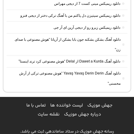
دانلود ریمیکس مینی کست 7 از دیجی مهراس
دانلود ریمیکس سیتیزن دل پاکتم من با آهنگ ترکی دختر از دیجی فنزو
دانلود ریمیکس زیرو رو از دیجی آرین ای آر جی
دانلود آهنگ بشکن بشکنه جون بابا بشکن از آریانا “هوش مصنوعی با صدای
زن”
دانلود آهنگ Dawet a Kurda از Delal “هوش مصنوعی کرد ترند اینستا”
دانلود آهنگ Yavaş Yavaş Derin Derin “هوش مصنوعی ترکی از آرش
محسنی”
جهش موزیک
لیست خواننده ها
تماس با ما
درباره جهش موزیک
نقشه سایت
رسانه جهش موزیک در ستاد ساماندهی ثبت می باشد.