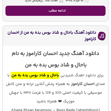
۱۵ مرداد ۱۴۰۵
آهنگ شاد , ریمیکس جدید
ادامه مطلب
دانلود آهنگ باحال و شاد بوس بده به من از احسان
کاراموز
دانلود آهنگ جدید احسان کاراموز به نام
باحال و شاد بوس بده به من
برای دانلود اهنگ شنیدنی
باحال و شاد بوس بده به من
با
صدای
احسان کاراموز
به همراه پخش آنلاین ترانه و متن کامل
موسیقی با کیفیت اصلی 320 و 128 با فرمت MP3 با جهش
موزیک ❤️ همراه باشید
Ahang Ehsan Karamooz – Boos Bede (jaheshMusic)