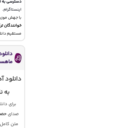
دسترسی به ت
اینستاگرام.
با جهش موزیک
خوانندگان تر
مستقیم دانلو
دانلود
ماهسو
دانلود آ
به ن
برای دان
صدای
حصی