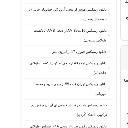
د
دانلود ریمکیس هوس از دیجی آرین (این خیابونای خالی (بر
ی
نیومدم از پست))
دانلود ریمیکس AM Beat 16 از دیجی AMB (پادکست
طولانی شنیدنی)
دانلود ریمیکس فیوژن 17 از لیروی بیتز
دانلود ریمیکس امکو 43 از دیجی ام کو (پادکست طولانی
عاشقانه)
ی
دانلود ریمیکس تهران فیت 55 از دیجی باربد و محمد
موریانی
دانلود ریمیکس یادت رفت از قدیمی ای آی (ریمیکس رپ
ترکیبی با آهنک کُردی)
❤️
دانلود ریمیکس گمبرون 6 از دیجی 4A (ریمیکس طولانی