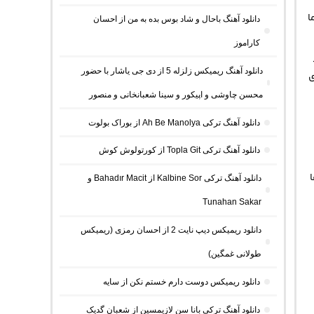
ا
دانلود آهنگ باحال و شاد بوس بده به من از احسان
کاراموز
دانلود آهنگ ریمیکس زلزله 5 از دی جی یاشار با حضور
ی
محسن چاوشی و اپیکور و سینا شعبانخانی و منصور
دانلود آهنگ ترکی Ah Be Manolya از بوراک بولوت
دانلود آهنگ ترکی Topla Git از کورتولوش کوش
دانلود آهنگ ترکی Kalbine Sor از Bahadır Macit و
Tunahan Sakar
دانلود ریمیکس دیپ نایت 2 از احسان رمزی (ریمیکس
طولانی غمگین)
دانلود ریمیکس دوست دارم خستم نکن از سایه
دانلود آهنگ ترکی بانا سن لازیمسین از شعبان گدیک