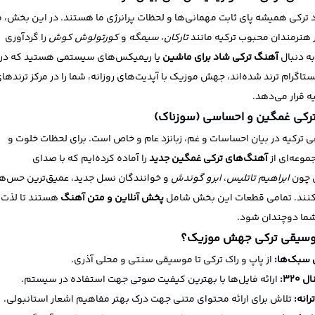
 ترکی همیشه پای ثابت مهمانی‌ها و لحظات پرانرژی ما هستند. در این بخش، م
ر هنرمندان محبوب ترکیه مانند
تارکان
،
سیمگه
و
کورتولوش کوش
را گردآوری
به دنبال
آهنگ ترکی شاد برای ماشین
یا ریمیکس‌های سیستمی هستید که در
ستاگرام ترند شده‌اند، جهش موزیک با آپدیت‌های روزانه، شما را در مرکز ترندها
 قرار می‌دهد.
رکی غمگین و احساسی (سوزناک)
ترکیه در بیان احساسات و غم، زبانزد عام و خاص است. برای لحظات خلوت و
موعه‌ای از
آهنگ‌های ترکی غمگین جدید
را آماده کرده‌ایم که با صدای
 چون
ابراهیم تاتلیس
،
ابرو گوندش
و خوانندگان نسل جدید، عمیق‌ترین حس‌ها
‌کنند. تمامی قطعات این بخش شامل
پخش آنلاین و متن آهنگ
هستند تا لذت
شما دوچندان شود.
وسیقی ترکی جهش موزیک؟
سبک‌ها:
از پاپ و راک ترکی تا موسیقی سنتی و محلی آذری.
۳۲۰:
ارائه فایل‌ها با بهترین کیفیت صوتی جهت استفاده در سیستم.
رانه:
تلاش برای ارائه محتوای متنی جهت درک بهتر مفاهیم اشعار استانبولی.