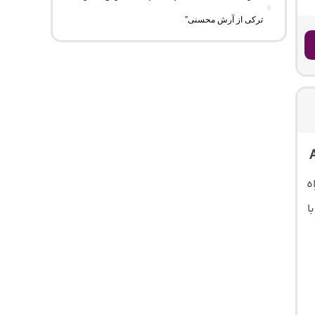
ترکی از آرش محسنی”
ه
نه و متن کامل موسیقی با کیفیت اصلی 320 و 128 با فرمت MP3 با