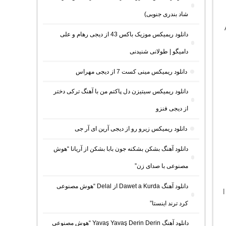
شاد بندری جنوبی)
دانلود ریمیکس موزیک باکس 43 از دیجی رهام و علی
دامیگو | طولانی شنیدنی
دانلود ریمیکس مینی کست 7 از دیجی مهراس
دانلود ریمیکس سیتیزن دل پاکتم من با آهنگ ترکی دختر
از دیجی فنزو
دانلود ریمیکس زیرو رو از دیجی آرین ای آر جی
دانلود آهنگ بشکن بشکنه جون بابا بشکن از آریانا “هوش
مصنوعی با صدای زن”
دانلود آهنگ Dawet a Kurda از Delal “هوش مصنوعی
کرد ترند اینستا”
دانلود آهنگ Yavaş Yavaş Derin Derin “هوش مصنوعی