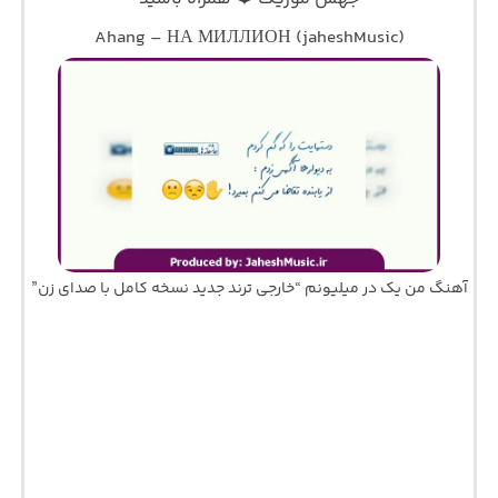
Ahang – НА МИЛЛИОН (jaheshMusic)
آهنگ من یک در میلیونم “خارجی ترند جدید نسخه کامل با صدای زن”