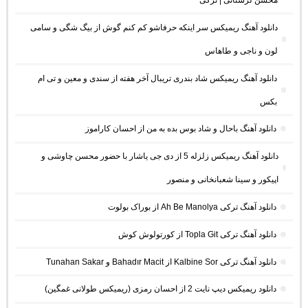
محسن لرستانی | ترکی
دانلود آهنگ ریمیکس سر اینکه حرفاشو کم کنم گوش از بیگ شگی و سامی
لون و ناجی و طاهاس
دانلود آهنگ ریمیکس شاد بندری تریبال آخر هفته از سندی و معین و تی ام
بکس
دانلود آهنگ باحال و شاد بوس بده به من از احسان کاراموز
دانلود آهنگ ریمیکس زلزله 5 از دی جی یاشار با حضور محسن چاوشی و
اپیکور و سینا شعبانخانی و منصور
دانلود آهنگ ترکی Ah Be Manolya از بوراک بولوت
دانلود آهنگ ترکی Topla Git از کورتولوش کوش
دانلود آهنگ ترکی Kalbine Sor از Bahadır Macit و Tunahan Sakar
دانلود ریمیکس دیپ نایت 2 از احسان رمزی (ریمیکس طولانی غمگین)