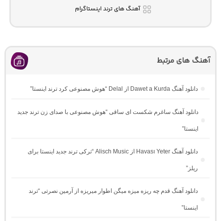
آهنگ های ترند اینستاگرام
آهنگ های مرتبط
دانلود آهنگ Dawet a Kurda از Delal “هوش مصنوعی کرد ترند اینستا”
دانلود آهنگ ساغرم شکست ای ساقی “هوش مصنوعی با صدای زن ترند جدید
اینستا”
دانلود آهنگ Havası Yeter از Alisch Music “ترکی ترند جدید اینستا برای
ریلز”
دانلود آهنگ ﻗﺪم ﭼﻪ رﻳﺰه ﻣﻴﺰه ﻣﻴﮕﻦ اﻃﻮار ﻣﻴﺮﻳﺰه از آرمین نصرتی “ترند
اینستا”