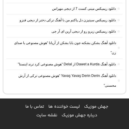
دانلود ریمیکس مینی کست 7 از دیجی مهراس
دانلود ریمیکس سیتیزن دل پاکتم من با آهنگ ترکی دختر از دیجی فنزو
دانلود ریمیکس زیرو رو از دیجی آرین ای آر جی
دانلود آهنگ بشکن بشکنه جون بابا بشکن از آریانا “هوش مصنوعی با صدای
زن”
دانلود آهنگ Dawet a Kurda از Delal “هوش مصنوعی کرد ترند اینستا”
دانلود آهنگ Yavaş Yavaş Derin Derin “هوش مصنوعی ترکی از آرش
محسنی”
جهش موزیک
لیست خواننده ها
تماس با ما
درباره جهش موزیک
نقشه سایت