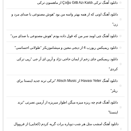
دانلود آهنگ ترکی Çoğu Gitti Azı Kaldı از ماهسون ترکی
دانلود آهنگ اونی که از همه بهتر واسه من بود “هوش مصنوعی با صدای مرد و
زن”
دانلود آهنگ چی اومد سر من که قول داده بودم “هوش مصنوعی با صدای مرد”
دانلود ریمیکس ریورب 4 از دیجی معین و میشاموزیکز “طولانی احساسی”
دانلود ریمیکس جای زخم از ایمان حاجی نژاد و آرین ای آر جی “رپی ترکی
کردی”
دانلود آهنگ Havası Yeter از Alisch Music “ترکی ترند جدید اینستا برای
ریلز”
دانلود آهنگ ﻗﺪم ﭼﻪ رﻳﺰه ﻣﻴﺰه ﻣﻴﮕﻦ اﻃﻮار ﻣﻴﺮﻳﺰه از آرمین نصرتی “ترند
اینستا”
دانلود آهنگ امشب مثل هر شب دوباره برات گریه کردم (کجایی) از فرووال