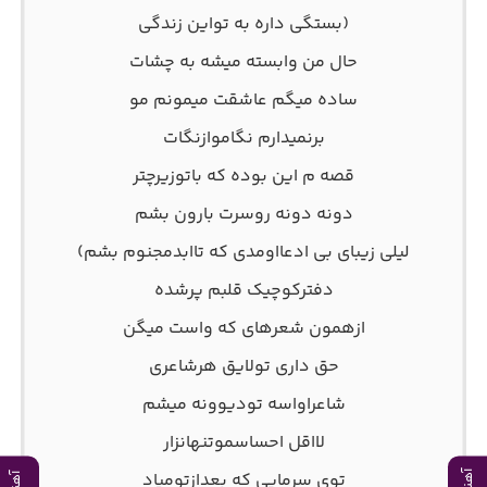
(بستگی داره به تواین زندگی
حال من وابسته میشه به چشات
ساده میگم عاشقت میمونم مو
برنمیدارم نگاموازنگات
قصه م این بوده که باتوزیرچتر
دونه دونه روسرت بارون بشم
لیلی زیبای بی ادعااومدی که تاابدمجنوم بشم)
دفترکوچیک قلبم پرشده
ازهمون شعرهای که واست میگن
حق داری تولایق هرشاعری
شاعراواسه تودیوونه میشم
لااقل احساسموتنهانزار
توی سرمایی که بعدازتومیاد