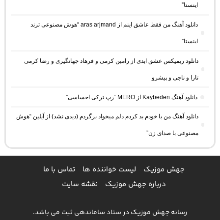
اینستا”
دانلود آهنگ من فقط عاشق اینم از aras arjmand “هوش مصنوعی ترند
اینستا”
دانلود ریمیکس عشق ابدی از رامین کرمی و فرهاد جهانگیری و رضا کرمی
تارا و ناجی و پیشرو
دانلود آهنگ Kaybeden از MERO “رپ ترکی احساسی”
دانلود آهنگ من با خودم بد کردم دلم میخواد برگردم (دیدی نشد) از آیلین “هوش
مصنوعی با صدای زن”
جهش موزیک
لیست خواننده ها
تماس با ما
درباره جهش موزیک
نقشه سایت
رسانه جهش موزیک در ستاد ساماندهی ثبت می باشد.