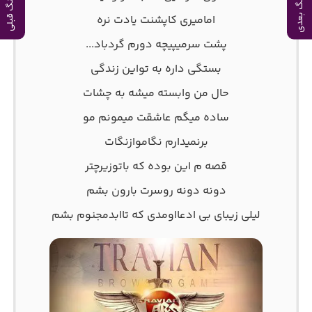
آهنگ بعدی
آهنگ قبلی
امامیری کاپشنت یادت نره
پشت سرمیپیچه دورم گردباد...
بستگی داره به تواین زندگی
حال من وابسته میشه به چشات
ساده میگم عاشقت میمونم مو
برنمیدارم نگاموازنگات
قصه م این بوده که باتوزیرچتر
دونه دونه روسرت بارون بشم
لیلی زیبای بی ادعااومدی که تاابدمجنوم بشم