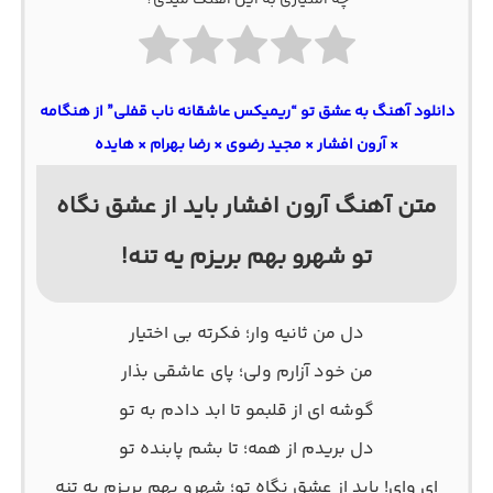
چه امتیازی به این آهنگ میدی؟
دانلود آهنگ به عشق تو “ریمیکس عاشقانه ناب قفلی” از هنگامه
× آرون افشار × مجید رضوی × رضا بهرام × هایده
متن آهنگ آرون افشار باید از عشق نگاه
تو شهرو بهم بریزم یه تنه!
دل من ثانیه وار؛ فکرته بی اختیار
من خود آزارم ولی؛ پای عاشقی بذار
گوشه ای از قلبمو تا ابد دادم به تو
دل بریدم از همه؛ تا بشم پابنده تو
ای وای! باید از عشق نگاه تو؛ شهرو بهم بریزم یه تنه