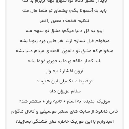
باید از عشق نگاه تو؛ شهرو بهم بریزم یه تنه
باید به آسمونا بگم؛ چشمای تو فقط مال منه
تنظیم قطعه : معین راهبر
اینو به کل دنیا میگم؛ عشق تو سهم منه
میخوام غزل بسازم ازت؛ هر جایی ورد زبونا بشه
میخوام که عشق تو دلمون؛ قصه ی مردم دنیا بشه
باید که از علاقه ی ما بدجوری غوغا بشه
آرون افشار ثانیه وار
توضیحات تکمیلی این هنرمند
سلام عزیزان دلم
موزیک جدیدم به اسم * ثانیه وار * منتشر شد?
قابل دانلود از سایت های معتبر موسیقی و کانال تلگرام
امیدوارم با این موزیک خاطره های قشنگی بسازید?