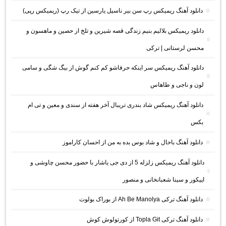
دانلود آهنگ ریمیکس رپ سن بیر ناسیل یارسین از تیک رپ (ریمیکس رپی)
دانلود ریمیکس بلالیم بنیم زندگی قصه شیرین و تلخ از حصین و ماهسون و
محسن لرستانی | ترکی
دانلود آهنگ ریمیکس سر اینکه حرفاشو کم کنم گوش از بیگ شگی و سامی
لون و ناجی و طاهاس
دانلود آهنگ ریمیکس شاد بندری تریبال آخر هفته از سندی و معین و تی ام
بکس
دانلود آهنگ باحال و شاد بوس بده به من از احسان کاراموز
دانلود آهنگ ریمیکس زلزله 5 از دی جی یاشار با حضور محسن چاوشی و
اپیکور و سینا شعبانخانی و منصور
دانلود آهنگ ترکی Ah Be Manolya از بوراک بولوت
دانلود آهنگ ترکی Topla Git از کورتولوش کوش