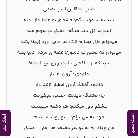
شعر : شقایق امیر عضدی
باید به آسمونا بگم؛ چشمای تو فقط مال منه
اینو به کل دنیا میگم؛ عشق تو سهم منه
میخوام غزل بسازم ازت؛ هر جایی ورد زبونا بشه
میخوام که عشق تو دلمون؛ قصه ی مردم دنیا بشه
باید که از علاقه ی ما بدجوری غوغا بشه!
ملودی : آرون افشار
دانلود آهنگ آرون افشار ثانیه وار
چه قشنگه دیدنت! حقمی میگیرمت
عشقو باور میکنم؛ هر دفعه میبینمت
خود نفسی برام؛ با تو روشنه شبام
آهنگ بعدی
آهنگ قبلی
من وفادارم به تو هر دقیقه هر زمان… عشق