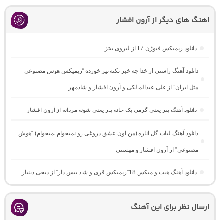
اهنگ های دیگر از آرون افشار
دانلود ریمیکس فیوژن 17 از لیروی بیتز
دانلود آهنگ راستی از خدا چه خبر نکنه تیر خورده “ریمیکس هوش مصنوعی
مثل ایران” از علی عبدالمالکی و آرون افشار و شادمهر
دانلود آهنگ پدر یعنی گرمی یک خانه پدر یعنی شونه مردانه از آرون افشار
دانلود آهنگ لبات گل اناره (من اون عشق دروغی رو نمیخوام نمیخوام) “هوش
مصنوعی” از آرون افشار و مهستی
دانلود آهنگ هیت و میکس 18″ریمیکس قری و شاد بیس دار” از دیجی دینیار
ارسال نظر برای این آهنگ