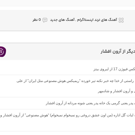
آهنگ های ترند اینستاگرام , آهنگ های جدید
0 نظر
گر از آرون افشار
ژن 17 از لیروی بیتز
گ راستی از خدا چه خبر نکنه تیر خورده “ریمیکس هوش مصنوعی مثل ایران” از علی
 و آرون افشار و شادمهر
گ پدر یعنی گرمی یک خانه پدر یعنی شونه مردانه از آرون افشار
گ لبات گل اناره (من اون عشق دروغی رو نمیخوام نمیخوام) “هوش مصنوعی” از آرون افشار و