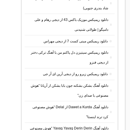
شاد بندری جنوبی)
دانلود ریمیکس موزیک باکس 43 از دیجی رهام و علی
دامیگو | طولانی شنیدنی
دانلود ریمیکس مینی کست 7 از دیجی مهراس
دانلود ریمیکس سیتیزن دل پاکتم من با آهنگ ترکی دختر
از دیجی فنزو
دانلود ریمیکس زیرو رو از دیجی آرین ای آر جی
دانلود آهنگ بشکن بشکنه جون بابا بشکن از آریانا “هوش
مصنوعی با صدای زن”
دانلود آهنگ Dawet a Kurda از Delal “هوش مصنوعی
کرد ترند اینستا”
دانلود آهنگ Yavaş Yavaş Derin Derin “هوش مصنوعی