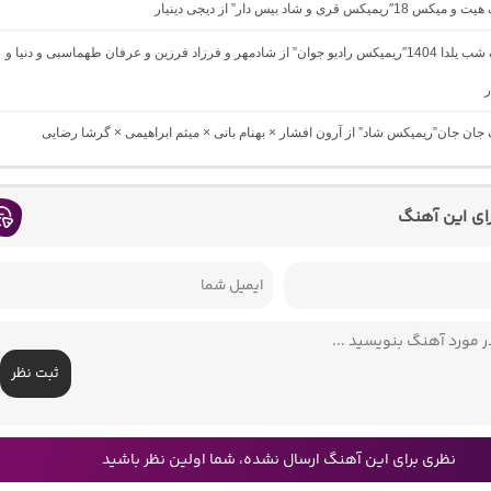
یمیکس قری و شاد بیس دار” از دیجی دینیار
دانلود آهنگ شب یلدا 1404″ریمیکس رادیو جوان” از شادمهر و فرزاد فرزین و عرفان طهماسبی و دنیا و
ر
گ جان جان”ریمیکس شاد” از آرون افشار × بهنام بانی × میثم ابراهیمی × گرشا رضایی
رای این آهنگ
ثبت نظر
نظری برای این آهنگ ارسال نشده، شما اولین نظر باشید