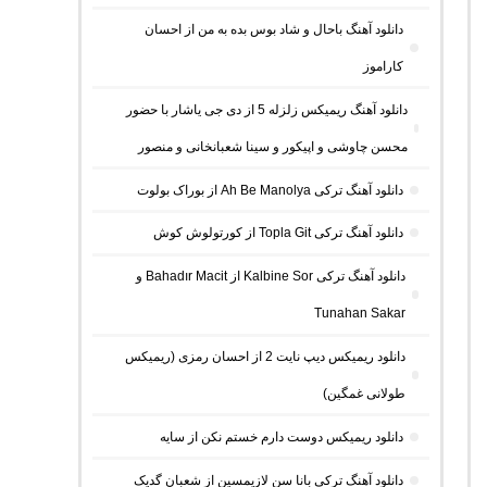
دانلود آهنگ باحال و شاد بوس بده به من از احسان
کاراموز
دانلود آهنگ ریمیکس زلزله 5 از دی جی یاشار با حضور
محسن چاوشی و اپیکور و سینا شعبانخانی و منصور
دانلود آهنگ ترکی Ah Be Manolya از بوراک بولوت
دانلود آهنگ ترکی Topla Git از کورتولوش کوش
دانلود آهنگ ترکی Kalbine Sor از Bahadır Macit و
Tunahan Sakar
دانلود ریمیکس دیپ نایت 2 از احسان رمزی (ریمیکس
طولانی غمگین)
دانلود ریمیکس دوست دارم خستم نکن از سایه
دانلود آهنگ ترکی بانا سن لازیمسین از شعبان گدیک