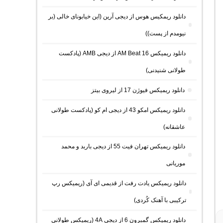
دانلود ریمکیس هوس از دیجی آرین (این خیابونای خالی (بر
نیومدم از پست))
دانلود ریمیکس AM Beat 16 از دیجی AMB (پادکست
طولانی شنیدنی)
دانلود ریمیکس فیوژن 17 از لیروی بیتز
دانلود ریمیکس امکو 43 از دیجی ام کو (پادکست طولانی
عاشقانه)
دانلود ریمیکس تهران فیت 55 از دیجی باربد و محمد
موریانی
دانلود ریمیکس یادت رفت از قدیمی ای آی (ریمیکس رپ
ترکیبی با آهنک کُردی)
دانلود ریمیکس گمبرون 6 از دیجی 4A (ریمیکس طولانی