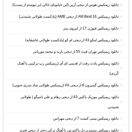
دانلود ریمکیس هوس از دیجی آرین (این خیابونای خالی (بر نیومدم از پست))
دانلود ریمیکس AM Beat 16 از دیجی AMB (پادکست طولانی شنیدنی)
دانلود ریمیکس فیوژن 17 از لیروی بیتز
دانلود ریمیکس امکو 43 از دیجی ام کو (پادکست طولانی عاشقانه)
دانلود ریمیکس تهران فیت 55 از دیجی باربد و محمد موریانی
دانلود ریمیکس یادت رفت از قدیمی ای آی (ریمیکس رپ ترکیبی با آهنک
کُردی)
دانلود ریمیکس گمبرون 6 از دیجی 4A (ریمیکس طولانی شاد بندری جنوبی)
دانلود ریمیکس موزیک باکس 43 از دیجی رهام و علی دامیگو | طولانی
شنیدنی
دانلود ریمیکس مینی کست 7 از دیجی مهراس
دانلود ریمیکس سیتیزن دل پاکتم من با آهنگ ترکی دختر از دیجی فنزو