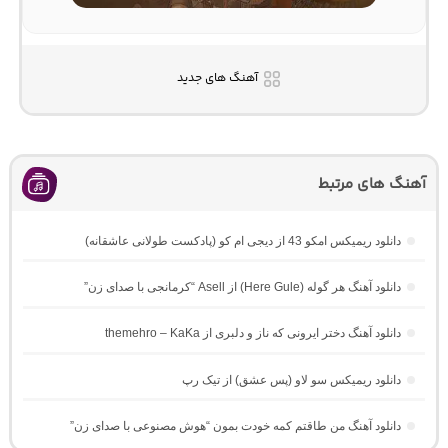
آهنگ های جدید
آهنگ های مرتبط
دانلود ریمیکس امکو 43 از دیجی ام کو (پادکست طولانی عاشقانه)
دانلود آهنگ هر گوله (Here Gule) از Asell “کرمانجی با صدای زن”
دانلود آهنگ دختر ایرونی که ناز و دلبری از themehro – KaKa
دانلود ریمیکس سو لاو (پس عشق) از تیک رپ
دانلود آهنگ من طاقتم کمه خودت بمون “هوش مصنوعی با صدای زن”