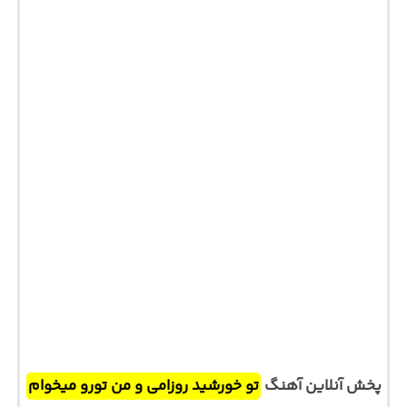
پخش آنلاین آهنگ
تو خورشید روزامی و من تورو میخوام