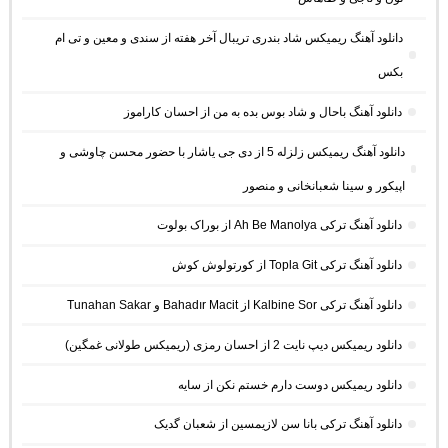
دانلود آهنگ ریمیکس شاد بندری تریبال آخر هفته از سندی و معین و تی ام
بکس
دانلود آهنگ باحال و شاد بوس بده به من از احسان کاراموز
دانلود آهنگ ریمیکس زلزله 5 از دی جی یاشار با حضور محسن چاوشی و
اپیکور و سینا شعبانخانی و منصور
دانلود آهنگ ترکی Ah Be Manolya از بوراک بولوت
دانلود آهنگ ترکی Topla Git از کورتولوش کوش
دانلود آهنگ ترکی Kalbine Sor از Bahadır Macit و Tunahan Sakar
دانلود ریمیکس دیپ نایت 2 از احسان رمزی (ریمیکس طولانی غمگین)
دانلود ریمیکس دوست دارم خستم نکن از سایه
دانلود آهنگ ترکی بانا سن لازیمسین از شعبان گدیک