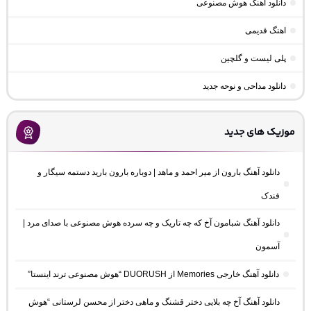
دانلود آهنگ هوش مصنوعی
اهنگ قدیمی
پلی لیست و گلچین
دانلود مداحی و نوحه جدید
موزیک های جدید
دانلود آهنگ بارون از میر احمد و ماهد | دوباره بارون بارید دستمه سیگار و
فندک
دانلود آهنگ شبامون آخ که چه تاریک و چه سرده هوش مصنوعی با صدای مرد |
آسمون
دانلود آهنگ خارجی Memories از DUORUSH “هوش مصنوعی ترند اینستا”
دانلود آهنگ آخ چه بلایی دختر قشنگ و ماهی دختر از محسن لرستانی “هوش