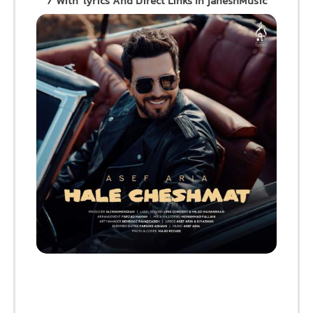
/ With lyrics And Direct Links In jaheshMusic