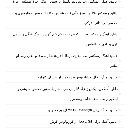
دانلود آهنگ ریمیکس رپ سن بیر ناسیل یارسین از تیک رپ (ریمیکس رپی)
دانلود ریمیکس بلالیم بنیم زندگی قصه شیرین و تلخ از حصین و ماهسون و
محسن لرستانی | ترکی
دانلود آهنگ ریمیکس سر اینکه حرفاشو کم کنم گوش از بیگ شگی و سامی
لون و ناجی و طاهاس
دانلود آهنگ ریمیکس شاد بندری تریبال آخر هفته از سندی و معین و تی ام
بکس
دانلود آهنگ باحال و شاد بوس بده به من از احسان کاراموز
دانلود آهنگ ریمیکس زلزله 5 از دی جی یاشار با حضور محسن چاوشی و
اپیکور و سینا شعبانخانی و منصور
دانلود آهنگ ترکی Ah Be Manolya از بوراک بولوت
دانلود آهنگ ترکی Topla Git از کورتولوش کوش