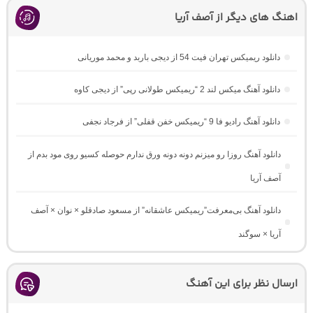
اهنگ های دیگر از آصف آریا
دانلود ریمیکس تهران فیت 54 از دیجی باربد و محمد موریانی
دانلود آهنگ میکس لند 2 “ریمیکس طولانی رپی” از دیجی کاوه
دانلود آهنگ رادیو فا 9 “ریمیکس خفن قفلی” از فرجاد نجفی
دانلود آهنگ روزا رو میزنم دونه دونه ورق ندارم حوصله کسیو روی مود بدم از
آصف آریا
دانلود آهنگ بی‌معرفت”ریمیکس عاشقانه” از مسعود صادقلو × نوان × آصف
آریا × سوگند
ارسال نظر برای این آهنگ