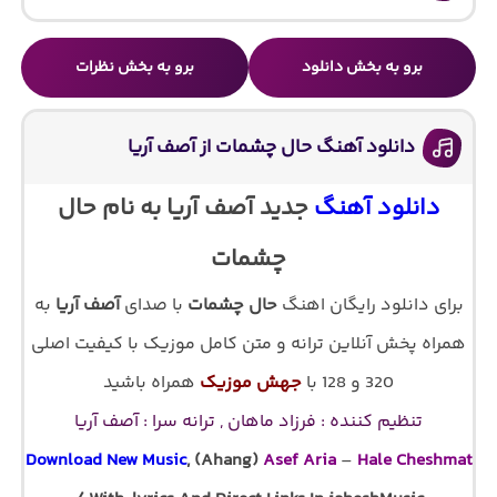
برو به بخش دانلود
برو به بخش نظرات
دانلود آهنگ حال چشمات از آصف آریا
دانلود آهنگ
جدید آصف آریا به نام حال
چشمات
برای دانلود رایگان اهنگ
حال چشمات
با صدای
آصف آریا
به
همراه پخش آنلاین ترانه و متن کامل موزیک با کیفیت اصلی
320 و 128 با
جهش موزیک
همراه باشید
تنظیم کننده : فرزاد ماهان , ترانه سرا : آصف آریا
Download New Music
, (Ahang)
Asef Aria
–
Hale Cheshmat