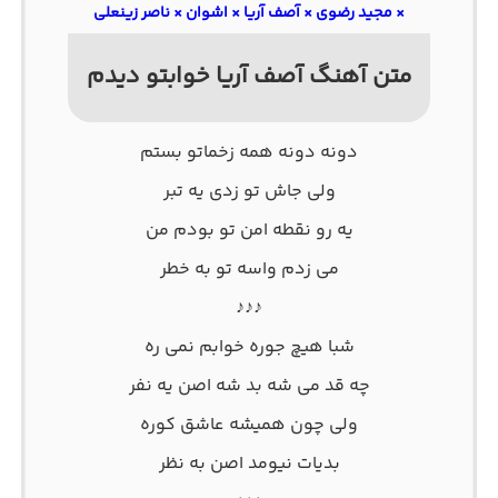
× مجید رضوی × آصف آریا × اشوان × ناصر زینعلی
متن آهنگ آصف آریا خوابتو دیدم
دونه دونه همه زخماتو بستم
ولی جاش تو زدی یه تبر
یه رو نقطه امن تو بودم من
می زدم واسه تو به خطر
♪♪♪
شبا هیچ جوره خوابم نمی ره
چه قد می شه بد شه اصن یه نفر
ولی چون همیشه عاشق کوره
بدیات نیومد اصن به نظر