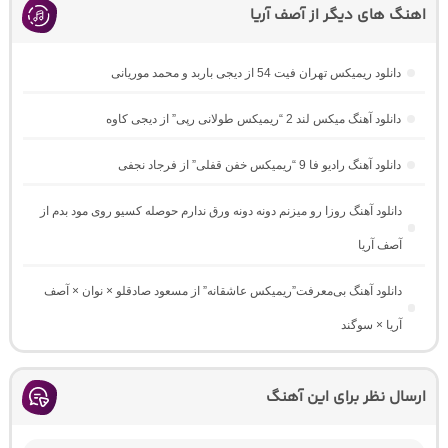
اهنگ های دیگر از آصف آریا
دانلود ریمیکس تهران فیت 54 از دیجی باربد و محمد موریانی
دانلود آهنگ میکس لند 2 “ریمیکس طولانی رپی” از دیجی کاوه
دانلود آهنگ رادیو فا 9 “ریمیکس خفن قفلی” از فرجاد نجفی
دانلود آهنگ روزا رو میزنم دونه دونه ورق ندارم حوصله کسیو روی مود بدم از
آصف آریا
دانلود آهنگ بی‌معرفت”ریمیکس عاشقانه” از مسعود صادقلو × نوان × آصف
آریا × سوگند
ارسال نظر برای این آهنگ