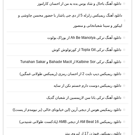
دانلود آهنگ باحال و شاد بوس بده به من از احسان کاراموز
دانلود آهنگ ریمیکس زلزله 5 از دی جی یاشار با حضور محسن چاوشی و
اپیکور و سینا شعبانخانی و منصور
دانلود آهنگ ترکی Ah Be Manolya از بوراک بولوت
دانلود آهنگ ترکی Topla Git از کورتولوش کوش
دانلود آهنگ ترکی Kalbine Sor از Bahadır Macit و Tunahan Sakar
دانلود ریمیکس دیپ نایت 2 از احسان رمزی (ریمیکس طولانی غمگین)
دانلود ریمیکس دوست دارم خستم نکن از سایه
دانلود آهنگ ترکی بانا سن لازیمسین از شعبان گدیک
دانلود ریمکیس هوس از دیجی آرین (این خیابونای خالی (بر نیومدم از پست))
دانلود ریمیکس AM Beat 16 از دیجی AMB (پادکست طولانی شنیدنی)
دانلود ریمیکس فیوژن 17 از لیروی بیتز