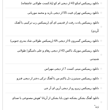
دانلود ریمیکس امکو 43 از دیجی ام کو (پادکست طولانی عاشقانه)
دانلود ریمیکس تهران فیت 55 از دیجی باربد و محمد موریانی
دانلود ریمیکس یادت رفت از قدیمی ای آی (ریمیکس رپ ترکیبی با آهنک
کُردی)
دانلود ریمیکس گمبرون 6 از دیجی 4A (ریمیکس طولانی شاد بندری جنوبی)
دانلود ریمیکس موزیک باکس 43 از دیجی رهام و علی دامیگو | طولانی
شنیدنی
دانلود ریمیکس مینی کست 7 از دیجی مهراس
دانلود ریمیکس سیتیزن دل پاکتم من با آهنگ ترکی دختر از دیجی فنزو
دانلود ریمیکس زیرو رو از دیجی آرین ای آر جی
دانلود آهنگ بشکن بشکنه جون بابا بشکن از آریانا “هوش مصنوعی با صدای
زن”