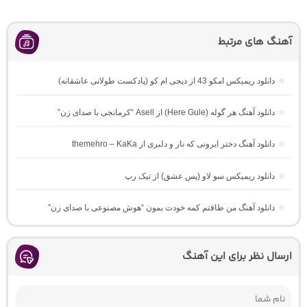
آهنگ های مرتبط
دانلود ریمیکس امکو 43 از دیجی ام کو (پادکست طولانی عاشقانه)
دانلود آهنگ هر گوله (Here Gule) از Asell “کرمانجی با صدای زن”
دانلود آهنگ دختر ایرونی که ناز و دلبری از themehro – KaKa
دانلود ریمیکس سو لاو (پس عشق) از تیک رپ
دانلود آهنگ من طاقتم کمه خودت بمون “هوش مصنوعی با صدای زن”
ارسال نظر برای این آهنگ