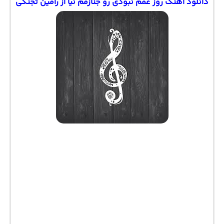
دانلود آهنگ روز غمم نبودی رو جنازمم نیا از رامین تجنگی