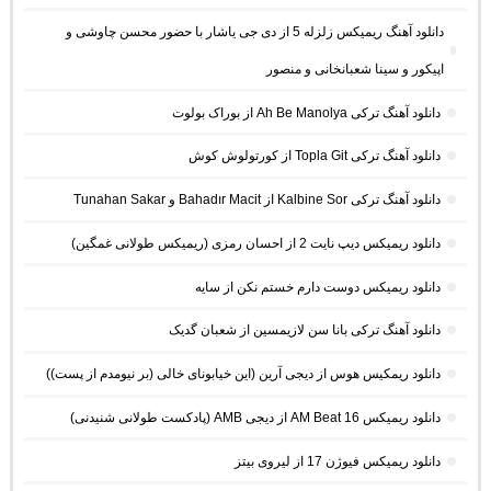
دانلود آهنگ ریمیکس زلزله 5 از دی جی یاشار با حضور محسن چاوشی و
اپیکور و سینا شعبانخانی و منصور
دانلود آهنگ ترکی Ah Be Manolya از بوراک بولوت
دانلود آهنگ ترکی Topla Git از کورتولوش کوش
دانلود آهنگ ترکی Kalbine Sor از Bahadır Macit و Tunahan Sakar
دانلود ریمیکس دیپ نایت 2 از احسان رمزی (ریمیکس طولانی غمگین)
دانلود ریمیکس دوست دارم خستم نکن از سایه
دانلود آهنگ ترکی بانا سن لازیمسین از شعبان گدیک
دانلود ریمکیس هوس از دیجی آرین (این خیابونای خالی (بر نیومدم از پست))
دانلود ریمیکس AM Beat 16 از دیجی AMB (پادکست طولانی شنیدنی)
دانلود ریمیکس فیوژن 17 از لیروی بیتز