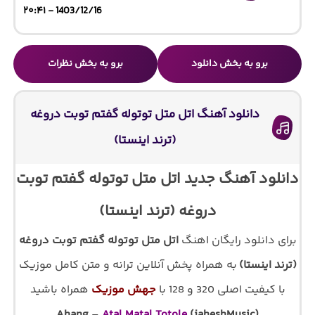
1403/12/16 - ۲۰:۴۱
برو به بخش دانلود
برو به بخش نظرات
دانلود آهنگ اتل متل توتوله گفتم توبت دروغه
(ترند اینستا)
دانلود آهنگ جدید اتل متل توتوله گفتم توبت
دروغه (ترند اینستا)
برای دانلود رایگان اهنگ
اتل متل توتوله گفتم توبت دروغه
(ترند اینستا)
به همراه پخش آنلاین ترانه و متن کامل موزیک
با کیفیت اصلی 320 و 128 با
جهش موزیک
همراه باشید
Ahang
–
Atal Matal Totole
(jaheshMusic)