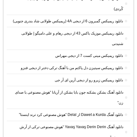
کُردی)
دانلود ریمیکس گمبرون 6 از دیجی 4A (ریمیکس طولانی شاد بندری جنوبی)
دانلود ریمیکس موزیک باکس 43 از دیجی رهام و علی دامیگو | طولانی
شنیدنی
دانلود ریمیکس مینی کست 7 از دیجی مهراس
دانلود ریمیکس سیتیزن دل پاکتم من با آهنگ ترکی دختر از دیجی فنزو
دانلود ریمیکس زیرو رو از دیجی آرین ای آر جی
دانلود آهنگ بشکن بشکنه جون بابا بشکن از آریانا “هوش مصنوعی با صدای
زن”
دانلود آهنگ Dawet a Kurda از Delal “هوش مصنوعی کرد ترند اینستا”
دانلود آهنگ Yavaş Yavaş Derin Derin “هوش مصنوعی ترکی از آرش