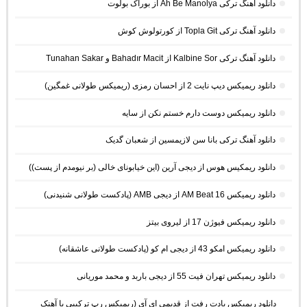
دانلود آهنگ ترکی Ah Be Manolya از بوراک بولوت
دانلود آهنگ ترکی Topla Git از کورتولوش کوش
دانلود آهنگ ترکی Kalbine Sor از Bahadır Macit و Tunahan Sakar
دانلود ریمیکس دیپ نایت 2 از احسان رمزی (ریمیکس طولانی غمگین)
دانلود ریمیکس دوست دارم خستم نکن از سایه
دانلود آهنگ ترکی بانا سن لازیمسین از شعبان گدیک
دانلود ریمکیس هوس از دیجی آرین (این خیابونای خالی (بر نیومدم از پست))
دانلود ریمیکس AM Beat 16 از دیجی AMB (پادکست طولانی شنیدنی)
دانلود ریمیکس فیوژن 17 از لیروی بیتز
دانلود ریمیکس امکو 43 از دیجی ام کو (پادکست طولانی عاشقانه)
دانلود ریمیکس تهران فیت 55 از دیجی باربد و محمد موریانی
دانلود ریمیکس یادت رفت از قدیمی ای آی (ریمیکس رپ ترکیبی با آهنک