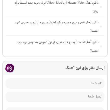
دانلود آهنگ Havası Yeter از Alisch Music “ترکی ترند جدید اینستا برای
ریلز”
دانلود آهنگ ﻗﺪم ﭼﻪ رﻳﺰه ﻣﻴﺰه ﻣﻴﮕﻦ اﻃﻮار ﻣﻴﺮﻳﺰه از آرمین نصرتی “ترند
اینستا”
دانلود آهنگ اسمت اومد و قلبم نمیزد از نورا “هوش مصنوعی ترند جدید
اینستا”
ارسال نظر برای این آهنگ