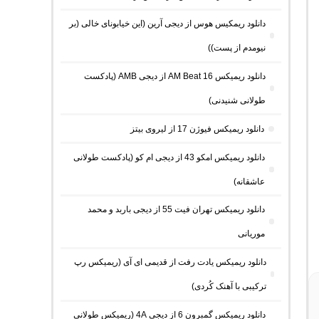
دانلود ریمکیس هوس از دیجی آرین (این خیابونای خالی (بر
نیومدم از پست))
دانلود ریمیکس AM Beat 16 از دیجی AMB (پادکست
طولانی شنیدنی)
دانلود ریمیکس فیوژن 17 از لیروی بیتز
دانلود ریمیکس امکو 43 از دیجی ام کو (پادکست طولانی
عاشقانه)
دانلود ریمیکس تهران فیت 55 از دیجی باربد و محمد
موریانی
دانلود ریمیکس یادت رفت از قدیمی ای آی (ریمیکس رپ
ترکیبی با آهنک کُردی)
دانلود ریمیکس گمبرون 6 از دیجی 4A (ریمیکس طولانی