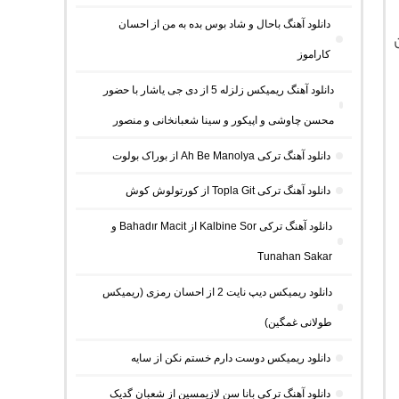
دانلود آهنگ باحال و شاد بوس بده به من از احسان
کاراموز
دانلود آهنگ ریمیکس زلزله 5 از دی جی یاشار با حضور
محسن چاوشی و اپیکور و سینا شعبانخانی و منصور
دانلود آهنگ ترکی Ah Be Manolya از بوراک بولوت
دانلود آهنگ ترکی Topla Git از کورتولوش کوش
دانلود آهنگ ترکی Kalbine Sor از Bahadır Macit و
Tunahan Sakar
دانلود ریمیکس دیپ نایت 2 از احسان رمزی (ریمیکس
طولانی غمگین)
دانلود ریمیکس دوست دارم خستم نکن از سایه
دانلود آهنگ ترکی بانا سن لازیمسین از شعبان گدیک