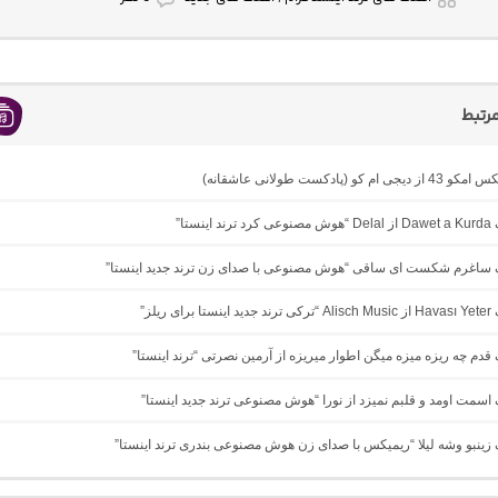
رتبط
ام کو (پادکست طولانی عاشقانه)
ینستا”
نگ ساغرم شکست ای ساقی “هوش مصنوعی با صدای زن ترند جدید اینستا”
ی ریلز”
گ ﻗﺪم ﭼﻪ رﻳﺰه ﻣﻴﺰه ﻣﻴﮕﻦ اﻃﻮار ﻣﻴﺮﻳﺰه از آرمین نصرتی “ترند اینستا”
گ اسمت اومد و قلبم نمیزد از نورا “هوش مصنوعی ترند جدید اینستا”
گ زینبو وشه لیلا “ریمیکس با صدای زن هوش مصنوعی بندری ترند اینستا”