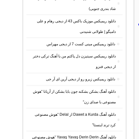
شاد بندری جنوبی)
دانلود ریمیکس موزیک باکس 43 از دیجی رهام و علی
دامیگو | طولانی شنیدنی
دانلود ریمیکس مینی کست 7 از دیجی مهراس
دانلود ریمیکس سیتیزن دل پاکتم من با آهنگ ترکی دختر
از دیجی فنزو
دانلود ریمیکس زیرو رو از دیجی آرین ای آر جی
دانلود آهنگ بشکن بشکنه جون بابا بشکن از آریانا “هوش
مصنوعی با صدای زن”
دانلود آهنگ Dawet a Kurda از Delal “هوش مصنوعی
کرد ترند اینستا”
دانلود آهنگ Yavaş Yavaş Derin Derin “هوش مصنوعی