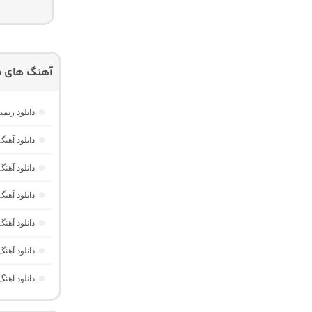
آهنگ های م
دانلود ریمیکس امکو 43 از دیجی 
دانلود آهنگ Dawet a Kurda از Delal “هوش مصنوعی کرد ترند ا
دانلود آه
دانلود آهنگ Havası Yeter از Alisch Music “ترکی ترند جدید اینستا برا
دانلود آهن
دانلود آهن
دانلود آهن