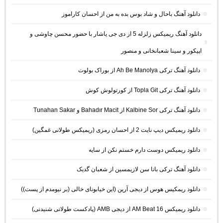
دانلود آهنگ باحال و شاد بوس بده به من از احسان کاراموز
دانلود آهنگ ریمیکس زلزله 5 از دی جی یاشار با حضور محسن چاوشی و
اپیکور و سینا شعبانخانی و منصور
دانلود آهنگ ترکی Ah Be Manolya از بوراک بولوت
دانلود آهنگ ترکی Topla Git از کورتولوش کوش
دانلود آهنگ ترکی Kalbine Sor از Bahadır Macit و Tunahan Sakar
دانلود ریمیکس دیپ نایت 2 از احسان رمزی (ریمیکس طولانی غمگین)
دانلود ریمیکس دوست دارم خستم نکن از سایه
دانلود آهنگ ترکی بانا سن لازیمسین از شعبان گدیک
دانلود ریمکیس هوس از دیجی آرین (این خیابونای خالی (بر نیومدم از پست))
دانلود ریمیکس AM Beat 16 از دیجی AMB (پادکست طولانی شنیدنی)