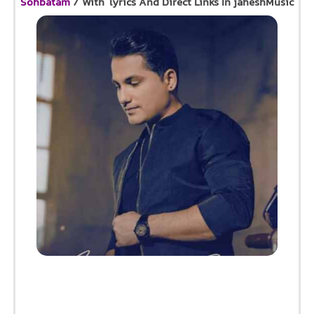
Sohbatam
/ With lyrics And Direct Links In jaheshMusic