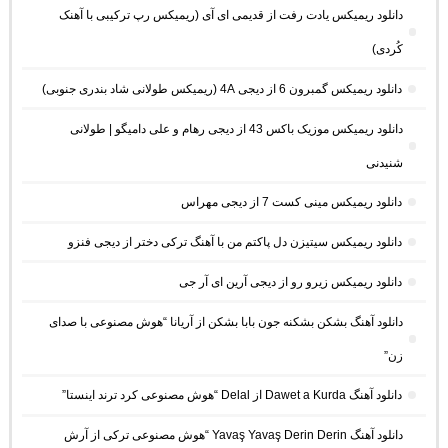
دانلود ریمیکس یادت رفت از قدیمی ای آی (ریمیکس رپ ترکیبی با آهنک
کُردی)
دانلود ریمیکس گمبرون 6 از دیجی 4A (ریمیکس طولانی شاد بندری جنوبی)
دانلود ریمیکس موزیک باکس 43 از دیجی رهام و علی دامیگو | طولانی
شنیدنی
دانلود ریمیکس مینی کست 7 از دیجی مهراس
دانلود ریمیکس سیتیزن دل پاکتم من با آهنگ ترکی دختر از دیجی فنزو
دانلود ریمیکس زیرو رو از دیجی آرین ای آر جی
دانلود آهنگ بشکن بشکنه جون بابا بشکن از آریانا “هوش مصنوعی با صدای
زن”
دانلود آهنگ Dawet a Kurda از Delal “هوش مصنوعی کرد ترند اینستا”
دانلود آهنگ Yavaş Yavaş Derin Derin “هوش مصنوعی ترکی از آرش