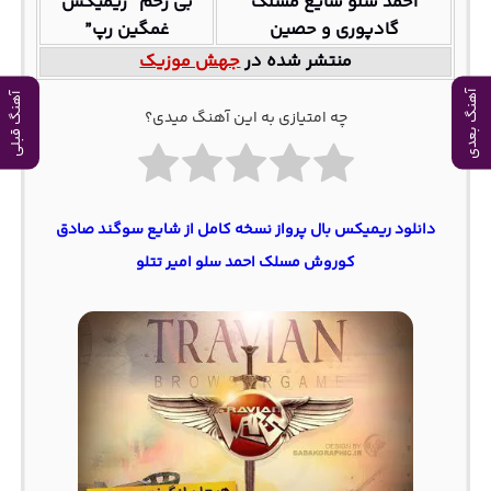
احمد سلو شایع مسلک
بی رحم “ریمیکس
گادپوری و حصین
غمگین رپ”
منتشر شده در
جهش موزیک
آهنگ بعدی
آهنگ قبلی
چه امتیازی به این آهنگ میدی؟
دانلود ریمیکس بال پرواز نسخه کامل از شایع سوگند صادق
کوروش مسلک احمد سلو امیر تتلو