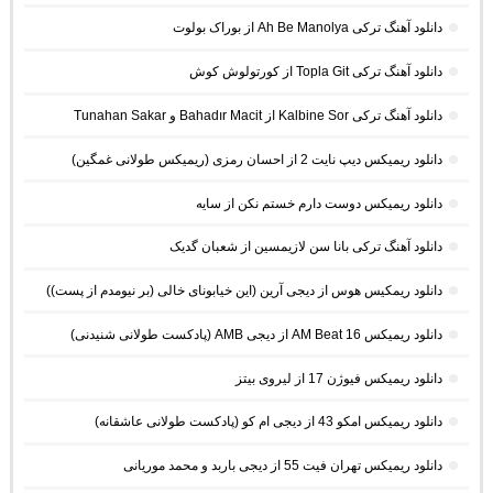
دانلود آهنگ ترکی Ah Be Manolya از بوراک بولوت
دانلود آهنگ ترکی Topla Git از کورتولوش کوش
دانلود آهنگ ترکی Kalbine Sor از Bahadır Macit و Tunahan Sakar
دانلود ریمیکس دیپ نایت 2 از احسان رمزی (ریمیکس طولانی غمگین)
دانلود ریمیکس دوست دارم خستم نکن از سایه
دانلود آهنگ ترکی بانا سن لازیمسین از شعبان گدیک
دانلود ریمکیس هوس از دیجی آرین (این خیابونای خالی (بر نیومدم از پست))
دانلود ریمیکس AM Beat 16 از دیجی AMB (پادکست طولانی شنیدنی)
دانلود ریمیکس فیوژن 17 از لیروی بیتز
دانلود ریمیکس امکو 43 از دیجی ام کو (پادکست طولانی عاشقانه)
دانلود ریمیکس تهران فیت 55 از دیجی باربد و محمد موریانی