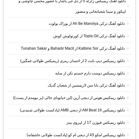
دانلود آهنگ ریمیکس زلزله 5 از دی جی یاشار با حضور محسن چاوشی و
اپیکور و سینا شعبانخانی و منصور
دانلود آهنگ ترکی Ah Be Manolya از بوراک بولوت
دانلود آهنگ ترکی Topla Git از کورتولوش کوش
دانلود آهنگ ترکی Kalbine Sor از Bahadır Macit و Tunahan Sakar
دانلود ریمیکس دیپ نایت 2 از احسان رمزی (ریمیکس طولانی غمگین)
دانلود ریمیکس دوست دارم خستم نکن از سایه
دانلود آهنگ ترکی بانا سن لازیمسین از شعبان گدیک
دانلود ریمکیس هوس از دیجی آرین (این خیابونای خالی (بر نیومدم از پست))
دانلود ریمیکس AM Beat 16 از دیجی AMB (پادکست طولانی شنیدنی)
دانلود ریمیکس فیوژن 17 از لیروی بیتز
دانلود ریمیکس امکو 43 از دیجی ام کو (پادکست طولانی عاشقانه)