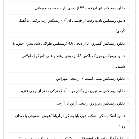
دانلود ریمیکس تهران فیت 55 از دیجی باربد و محمد موریانی
دانلود ریمیکس یادت رفت از قدیمی ای آی (ریمیکس رپ ترکیبی با آهنک
کُردی)
دانلود ریمیکس گمبرون 6 از دیجی 4A (ریمیکس طولانی شاد بندری جنوبی)
دانلود ریمیکس موزیک باکس 43 از دیجی رهام و علی دامیگو | طولانی
شنیدنی
دانلود ریمیکس مینی کست 7 از دیجی مهراس
دانلود ریمیکس سیتیزن دل پاکتم من با آهنگ ترکی دختر از دیجی فنزو
دانلود ریمیکس زیرو رو از دیجی آرین ای آر جی
دانلود آهنگ بشکن بشکنه جون بابا بشکن از آریانا “هوش مصنوعی با صدای
زن”
دانلود آهنگ Dawet a Kurda از Delal “هوش مصنوعی کرد ترند اینستا”