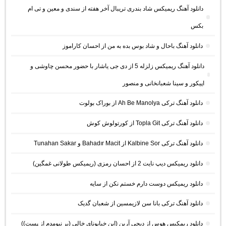
دانلود آهنگ ریمیکس شاد بندری تریبال آخر هفته از سندی و معین و تی ام
بکس
دانلود آهنگ باحال و شاد بوس بده به من از احسان کاراموز
دانلود آهنگ ریمیکس زلزله 5 از دی جی یاشار با حضور محسن چاوشی و
اپیکور و سینا شعبانخانی و منصور
دانلود آهنگ ترکی Ah Be Manolya از بوراک بولوت
دانلود آهنگ ترکی Topla Git از کورتولوش کوش
دانلود آهنگ ترکی Kalbine Sor از Bahadır Macit و Tunahan Sakar
دانلود ریمیکس دیپ نایت 2 از احسان رمزی (ریمیکس طولانی غمگین)
دانلود ریمیکس دوست دارم خستم نکن از سایه
دانلود آهنگ ترکی بانا سن لازیمسین از شعبان گدیک
دانلود ریمکیس هوس از دیجی آرین (این خیابونای خالی (بر نیومدم از پست))