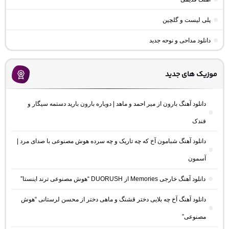
پلی لیست و گلچین
دانلود مداحی و نوحه جدید
موزیک های جدید
دانلود آهنگ بارون از میر احمد و ماهد | دوباره بارون بارید دستمه سیگار و
فندک
دانلود آهنگ شبامون آخ که چه تاریک و چه سرده هوش مصنوعی با صدای مرد |
آسمون
دانلود آهنگ خارجی Memories از DUORUSH “هوش مصنوعی ترند اینستا”
دانلود آهنگ آخ چه بلایی دختر قشنگ و ماهی دختر از محسن لرستانی “هوش
مصنوعی”