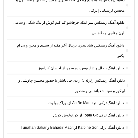
محسن لرستانی | ترکی
دانلود آهنگ ریمیکس سر اینکه حرفاشو کم کنم گوش از بیگ شگی و سامی
لون و ناجی و طاهاس
دانلود آهنگ ریمیکس شاد بندری تریبال آخر هفته از سندی و معین و تی ام
بکس
دانلود آهنگ باحال و شاد بوس بده به من از احسان کاراموز
دانلود آهنگ ریمیکس زلزله 5 از دی جی یاشار با حضور محسن چاوشی و
اپیکور و سینا شعبانخانی و منصور
دانلود آهنگ ترکی Ah Be Manolya از بوراک بولوت
دانلود آهنگ ترکی Topla Git از کورتولوش کوش
دانلود آهنگ ترکی Kalbine Sor از Bahadır Macit و Tunahan Sakar