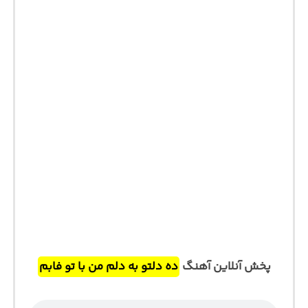
پخش آنلاین آهنگ
ده دلتو به دلم من با تو فابم