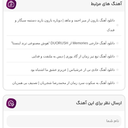
آهنگ های مرتبط
دانلود آهنگ بارون از میر احمد و ماهد | دوباره بارون بارید دستمه سیگار و
فندک
دانلود آهنگ خارجی Memories از DUORUSH “هوش مصنوعی ترند اینستا”
دانلود آهنگ تیغ تیز زمان از گاد پوری | دیس به ملتفت و فدایی
دانلود آهنگ عادی نی از عرشیاس | عزیزم عشق ما اشتباه بود
دانلود آهنگ به سکوت سرد زمان از محمدرضا شجریان | تصنیف بی همزبان
ارسال نظر برای این آهنگ