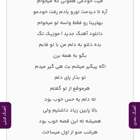
فیت خودمی همونی که میخوام
آره تا دیدمت تورو یادم رفت خودمو
بهترینا رو فقط واسه تو میخوام
دانلود آهنگ جدید | موزیک تگ
بده دلتو به دلم من با تو فابم
بگو به همه برن
اگه پیگیر میشم بت هی گیر میدم
تو بذار پای دلم
هرموقع از تو گفتم
ته دلم یه حس خوب بود
آهنگ بعدی
آهنگ قبلی
بالا پایین زیاد داشتیم ولی
همیشه ته این قصه خوب بود
هرشب منو از اول میساخت