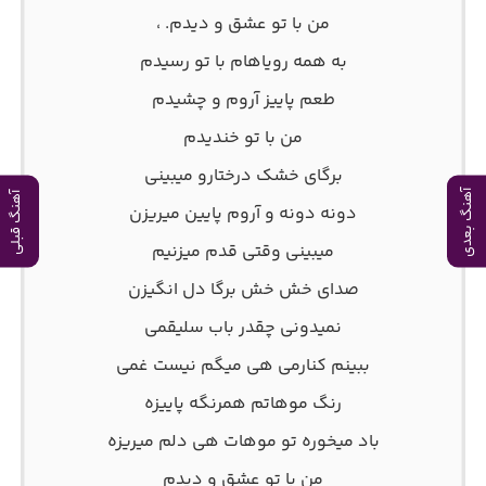
من با تو عشق و دیدم. ،
به همه رویاهام با تو رسیدم
طعم پاییز آروم و چشیدم
من با تو خندیدم
برگای خشک درختارو میبینی
آهنگ بعدی
آهنگ قبلی
دونه دونه و آروم پایین میریزن
میبینی وقتی قدم میزنیم
صدای خش خش برگا دل انگیزن
نمیدونی چقدر باب سلیقمی
ببینم کنارمی هی میگم نیست غمی
رنگ موهاتم همرنگه پاییزه
باد میخوره تو موهات هی دلم میریزه
من با تو عشق و دیدم