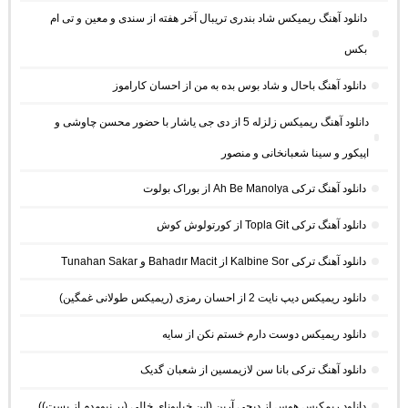
دانلود آهنگ ریمیکس شاد بندری تریبال آخر هفته از سندی و معین و تی ام
بکس
دانلود آهنگ باحال و شاد بوس بده به من از احسان کاراموز
دانلود آهنگ ریمیکس زلزله 5 از دی جی یاشار با حضور محسن چاوشی و
اپیکور و سینا شعبانخانی و منصور
دانلود آهنگ ترکی Ah Be Manolya از بوراک بولوت
دانلود آهنگ ترکی Topla Git از کورتولوش کوش
دانلود آهنگ ترکی Kalbine Sor از Bahadır Macit و Tunahan Sakar
دانلود ریمیکس دیپ نایت 2 از احسان رمزی (ریمیکس طولانی غمگین)
دانلود ریمیکس دوست دارم خستم نکن از سایه
دانلود آهنگ ترکی بانا سن لازیمسین از شعبان گدیک
دانلود ریمکیس هوس از دیجی آرین (این خیابونای خالی (بر نیومدم از پست))