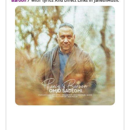
Baroon
/ With lyrics And Direct Links In jaheshMusic