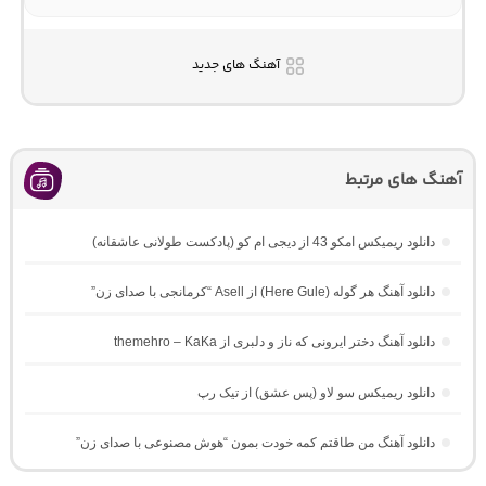
آهنگ های جدید
آهنگ های مرتبط
دانلود ریمیکس امکو 43 از دیجی ام کو (پادکست طولانی عاشقانه)
دانلود آهنگ هر گوله (Here Gule) از Asell “کرمانجی با صدای زن”
دانلود آهنگ دختر ایرونی که ناز و دلبری از themehro – KaKa
دانلود ریمیکس سو لاو (پس عشق) از تیک رپ
دانلود آهنگ من طاقتم کمه خودت بمون “هوش مصنوعی با صدای زن”