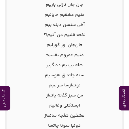
جان جان نازلی یاریم
منیم عشقیم حایاتیم
آخی سنسن دیله ییم
نئجه قلبیم دن آتیم!؟
جان‌جان اوز گوزلیم
منیم عمروم نفسیم
هله بیینیم ده گزیر
سنه چاتماق هوسیم
توتمازسا سراغیم
آهنگ بعدی
آهنگ قبلی
من سیز گئجه یاتماز
ایستکلی وفالیم
عشقین هئچه ساتماز
دونیا سونا چاتسا