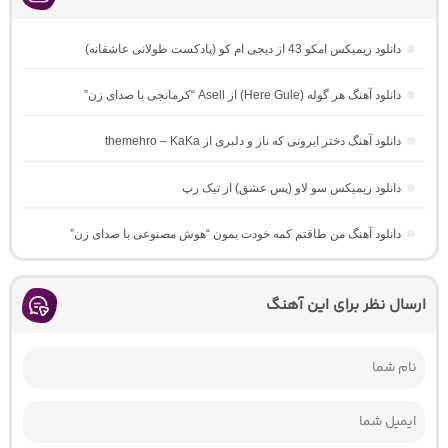
دانلود ریمیکس امکو 43 از دیجی ام کو (پادکست طولانی عاشقانه)
دانلود آهنگ هر گوله (Here Gule) از Asell “کرمانجی با صدای زن”
دانلود آهنگ دختر ایرونی که ناز و دلبری از themehro – KaKa
دانلود ریمیکس سو لاو (پس عشق) از تیک رپ
دانلود آهنگ من طاقتم کمه خودت بمون “هوش مصنوعی با صدای زن”
ارسال نظر برای این آهنگ