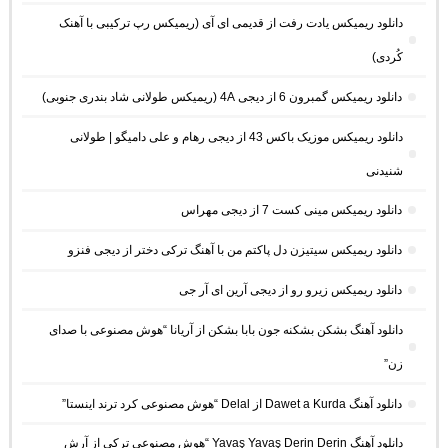
دانلود ریمیکس یادت رفت از قدیمی ای آی (ریمیکس رپ ترکیبی با آهنک
کُردی)
دانلود ریمیکس گمبرون 6 از دیجی 4A (ریمیکس طولانی شاد بندری جنوبی)
دانلود ریمیکس موزیک باکس 43 از دیجی رهام و علی دامیگو | طولانی
شنیدنی
دانلود ریمیکس مینی کست 7 از دیجی مهراس
دانلود ریمیکس سیتیزن دل پاکتم من با آهنگ ترکی دختر از دیجی فنزو
دانلود ریمیکس زیرو رو از دیجی آرین ای آر جی
دانلود آهنگ بشکن بشکنه جون بابا بشکن از آریانا “هوش مصنوعی با صدای
زن”
دانلود آهنگ Dawet a Kurda از Delal “هوش مصنوعی کرد ترند اینستا”
دانلود آهنگ Yavaş Yavaş Derin Derin “هوش مصنوعی ترکی از آرش