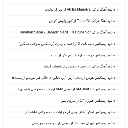
دانلود آهنگ ترکی Ah Be Manolya از بوراک بولوت
دانلود آهنگ ترکی Topla Git از کورتولوش کوش
دانلود آهنگ ترکی Kalbine Sor از Bahadır Macit و Tunahan Sakar
دانلود ریمیکس دیپ نایت 2 از احسان رمزی (ریمیکس طولانی غمگین)
دانلود ریمیکس دوست دارم خستم نکن از سایه
دانلود آهنگ ترکی بانا سن لازیمسین از شعبان گدیک
دانلود ریمکیس هوس از دیجی آرین (این خیابونای خالی (بر نیومدم از پست))
دانلود ریمیکس AM Beat 16 از دیجی AMB (پادکست طولانی شنیدنی)
دانلود ریمیکس فیوژن 17 از لیروی بیتز
دانلود ریمیکس امکو 43 از دیجی ام کو (پادکست طولانی عاشقانه)
دانلود ریمیکس تهران فیت 55 از دیجی باربد و محمد موریانی