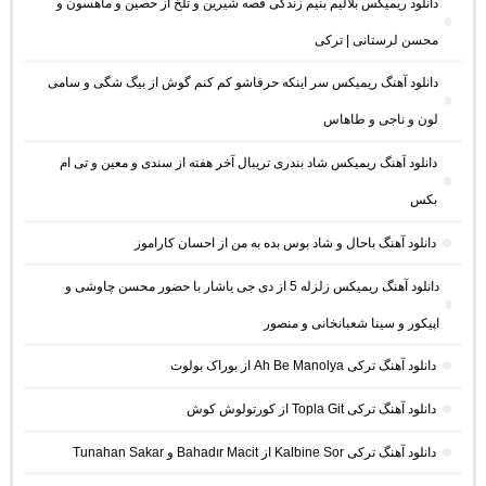
دانلود ریمیکس بلالیم بنیم زندگی قصه شیرین و تلخ از حصین و ماهسون و
محسن لرستانی | ترکی
دانلود آهنگ ریمیکس سر اینکه حرفاشو کم کنم گوش از بیگ شگی و سامی
لون و ناجی و طاهاس
دانلود آهنگ ریمیکس شاد بندری تریبال آخر هفته از سندی و معین و تی ام
بکس
دانلود آهنگ باحال و شاد بوس بده به من از احسان کاراموز
دانلود آهنگ ریمیکس زلزله 5 از دی جی یاشار با حضور محسن چاوشی و
اپیکور و سینا شعبانخانی و منصور
دانلود آهنگ ترکی Ah Be Manolya از بوراک بولوت
دانلود آهنگ ترکی Topla Git از کورتولوش کوش
دانلود آهنگ ترکی Kalbine Sor از Bahadır Macit و Tunahan Sakar