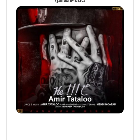
(jaheshMusic)