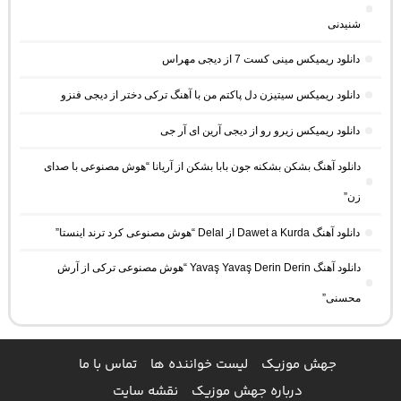
شنیدنی
دانلود ریمیکس مینی کست 7 از دیجی مهراس
دانلود ریمیکس سیتیزن دل پاکتم من با آهنگ ترکی دختر از دیجی فنزو
دانلود ریمیکس زیرو رو از دیجی آرین ای آر جی
دانلود آهنگ بشکن بشکنه جون بابا بشکن از آریانا “هوش مصنوعی با صدای
زن”
دانلود آهنگ Dawet a Kurda از Delal “هوش مصنوعی کرد ترند اینستا”
دانلود آهنگ Yavaş Yavaş Derin Derin “هوش مصنوعی ترکی از آرش
محسنی”
جهش موزیک
لیست خواننده ها
تماس با ما
درباره جهش موزیک
نقشه سایت