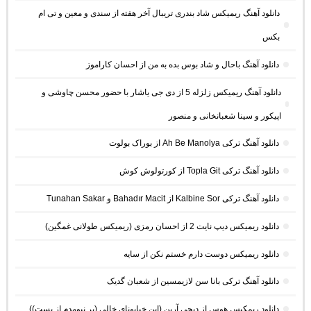
دانلود آهنگ ریمیکس شاد بندری تریبال آخر هفته از سندی و معین و تی ام
بکس
دانلود آهنگ باحال و شاد بوس بده به من از احسان کاراموز
دانلود آهنگ ریمیکس زلزله 5 از دی جی یاشار با حضور محسن چاوشی و
اپیکور و سینا شعبانخانی و منصور
دانلود آهنگ ترکی Ah Be Manolya از بوراک بولوت
دانلود آهنگ ترکی Topla Git از کورتولوش کوش
دانلود آهنگ ترکی Kalbine Sor از Bahadır Macit و Tunahan Sakar
دانلود ریمیکس دیپ نایت 2 از احسان رمزی (ریمیکس طولانی غمگین)
دانلود ریمیکس دوست دارم خستم نکن از سایه
دانلود آهنگ ترکی بانا سن لازیمسین از شعبان گدیک
دانلود ریمکیس هوس از دیجی آرین (این خیابونای خالی (بر نیومدم از پست))