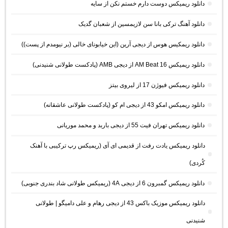
دانلود ریمیکس دوست دارم خستم نکن از سایه
دانلود آهنگ ترکی بانا سن لازیمسین از شعبان گدیک
دانلود ریمکیس هوس از دیجی آرین (این خیابونای خالی (بر نیومدم از پست))
دانلود ریمیکس AM Beat 16 از دیجی AMB (پادکست طولانی شنیدنی)
دانلود ریمیکس فیوژن 17 از لیروی بیتز
دانلود ریمیکس امکو 43 از دیجی ام کو (پادکست طولانی عاشقانه)
دانلود ریمیکس تهران فیت 55 از دیجی باربد و محمد موریانی
دانلود ریمیکس یادت رفت از قدیمی ای آی (ریمیکس رپ ترکیبی با آهنک
کُردی)
دانلود ریمیکس گمبرون 6 از دیجی 4A (ریمیکس طولانی شاد بندری جنوبی)
دانلود ریمیکس موزیک باکس 43 از دیجی رهام و علی دامیگو | طولانی
شنیدنی