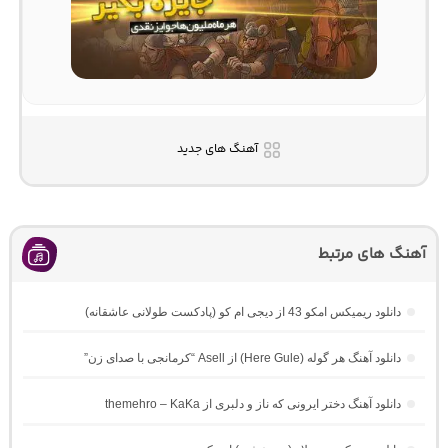
آهنگ های جدید
آهنگ های مرتبط
دانلود ریمیکس امکو 43 از دیجی ام کو (پادکست طولانی عاشقانه)
دانلود آهنگ هر گوله (Here Gule) از Asell “کرمانجی با صدای زن”
دانلود آهنگ دختر ایرونی که ناز و دلبری از themehro – KaKa