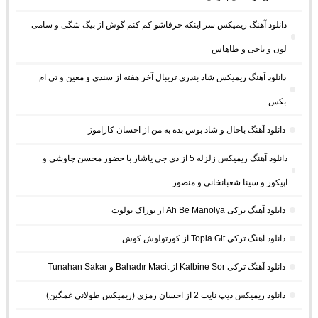
دانلود آهنگ ریمیکس سر اینکه حرفاشو کم کنم گوش از بیگ شگی و سامی
لون و ناجی و طاهاس
دانلود آهنگ ریمیکس شاد بندری تریبال آخر هفته از سندی و معین و تی ام
بکس
دانلود آهنگ باحال و شاد بوس بده به من از احسان کاراموز
دانلود آهنگ ریمیکس زلزله 5 از دی جی یاشار با حضور محسن چاوشی و
اپیکور و سینا شعبانخانی و منصور
دانلود آهنگ ترکی Ah Be Manolya از بوراک بولوت
دانلود آهنگ ترکی Topla Git از کورتولوش کوش
دانلود آهنگ ترکی Kalbine Sor از Bahadır Macit و Tunahan Sakar
دانلود ریمیکس دیپ نایت 2 از احسان رمزی (ریمیکس طولانی غمگین)