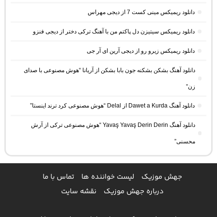
دانلود ریمیکس مینی کست 7 از دیجی مهراس
دانلود ریمیکس سیتیزن دل پاکتم من با آهنگ ترکی دختر از دیجی فنزو
دانلود ریمیکس زیرو رو از دیجی آرین ای آر جی
دانلود آهنگ بشکن بشکنه جون بابا بشکن از آریانا “هوش مصنوعی با صدای
زن”
دانلود آهنگ Dawet a Kurda از Delal “هوش مصنوعی کرد ترند اینستا”
دانلود آهنگ Yavaş Yavaş Derin Derin “هوش مصنوعی ترکی از آرش
محسنی”
جهش موزیک
لیست خواننده ها
تماس با ما
درباره جهش موزیک
نقشه سایت