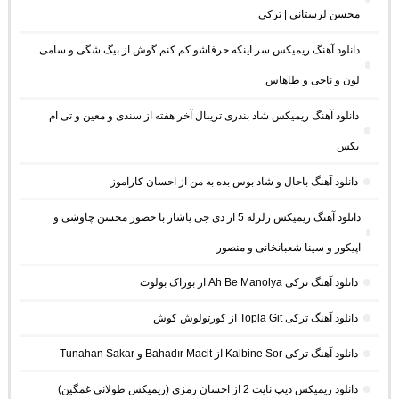
محسن لرستانی | ترکی
دانلود آهنگ ریمیکس سر اینکه حرفاشو کم کنم گوش از بیگ شگی و سامی
لون و ناجی و طاهاس
دانلود آهنگ ریمیکس شاد بندری تریبال آخر هفته از سندی و معین و تی ام
بکس
دانلود آهنگ باحال و شاد بوس بده به من از احسان کاراموز
دانلود آهنگ ریمیکس زلزله 5 از دی جی یاشار با حضور محسن چاوشی و
اپیکور و سینا شعبانخانی و منصور
دانلود آهنگ ترکی Ah Be Manolya از بوراک بولوت
دانلود آهنگ ترکی Topla Git از کورتولوش کوش
دانلود آهنگ ترکی Kalbine Sor از Bahadır Macit و Tunahan Sakar
دانلود ریمیکس دیپ نایت 2 از احسان رمزی (ریمیکس طولانی غمگین)