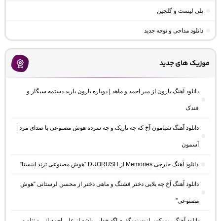
پلی لیست و گلچین
دانلود مداحی و نوحه جدید
موزیک های جدید
دانلود آهنگ بارون از میر احمد و ماهد | دوباره بارون بارید دستمه سیگار و
فندک
دانلود آهنگ شبامون آخ که چه تاریک و چه سرده هوش مصنوعی با صدای مرد |
آسمون
دانلود آهنگ خارجی Memories از DUORUSH “هوش مصنوعی ترند اینستا”
دانلود آهنگ آخ چه بلایی دختر قشنگ و ماهی دختر از محسن لرستانی “هوش
مصنوعی”
دانلود آهنگ ریمیکس ازت نمیگذرم اگه خدایی باشه از علی احمدیانی و تتلو و