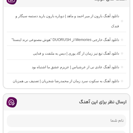
دانلود آهنگ بارون از میر احمد و ماهد | دوباره بارون بارید دستمه سیگار و
فندک
دانلود آهنگ خارجی Memories از DUORUSH “هوش مصنوعی ترند اینستا”
دانلود آهنگ تیغ تیز زمان از گاد پوری | دیس به ملتفت و فدایی
دانلود آهنگ عادی نی از عرشیاس | عزیزم عشق ما اشتباه بود
دانلود آهنگ به سکوت سرد زمان از محمدرضا شجریان | تصنیف بی همزبان
ارسال نظر برای این آهنگ