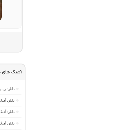
آهنگ های م
دانلود ریمیکس امکو 43 از دیجی 
دانلود آهنگ Dawet a Kurda از Delal “هوش مصنوعی کرد ترند ا
دانلود آه
دانلود آهنگ Havası Yeter از Alisch Music “ترکی ترند جدید اینستا برا