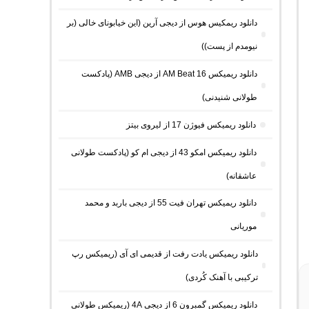
دانلود ریمکیس هوس از دیجی آرین (این خیابونای خالی (بر
نیومدم از پست))
دانلود ریمیکس AM Beat 16 از دیجی AMB (پادکست
طولانی شنیدنی)
دانلود ریمیکس فیوژن 17 از لیروی بیتز
دانلود ریمیکس امکو 43 از دیجی ام کو (پادکست طولانی
عاشقانه)
دانلود ریمیکس تهران فیت 55 از دیجی باربد و محمد
موریانی
دانلود ریمیکس یادت رفت از قدیمی ای آی (ریمیکس رپ
ترکیبی با آهنک کُردی)
دانلود ریمیکس گمبرون 6 از دیجی 4A (ریمیکس طولانی