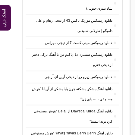
شاد بندری جنوبی)
آهنگ قبلی
دانلود ریمیکس موزیک باکس 43 از دیجی رهام و علی
دامیگو | طولانی شنیدنی
دانلود ریمیکس مینی کست 7 از دیجی مهراس
دانلود ریمیکس سیتیزن دل پاکتم من با آهنگ ترکی دختر
از دیجی فنزو
دانلود ریمیکس زیرو رو از دیجی آرین ای آر جی
دانلود آهنگ بشکن بشکنه جون بابا بشکن از آریانا “هوش
مصنوعی با صدای زن”
دانلود آهنگ Dawet a Kurda از Delal “هوش مصنوعی
کرد ترند اینستا”
دانلود آهنگ Yavaş Yavaş Derin Derin “هوش مصنوعی