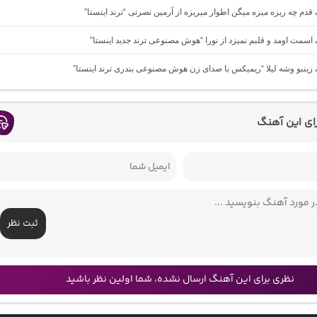
گ ﻗﺪم ﭼﻪ رﻳﺰه ﻣﻴﺰه ﻣﻴﮕﻦ اﻃﻮار ﻣﻴﺮﻳﺰه از آرمین نصرتی “ترند اینستا”
گ اسمت اومد و قلبم نمیزد از نورا “هوش مصنوعی ترند جدید اینستا”
گ زینبو وشه لیلا “ریمیکس با صدای زن هوش مصنوعی بندری ترند اینستا”
رای این آهنگ
ثبت نظر
نظری برای این آهنگ ارسال نشده، شما اولین نظر باشید