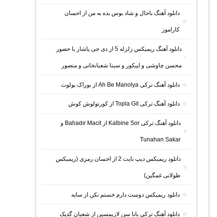
دانلود آهنگ باحال و شاد بوس بده به من از احسان
کاراموز
دانلود آهنگ ریمیکس زلزله 5 از دی جی یاشار با حضور
محسن چاوشی و اپیکور و سینا شعبانخانی و منصور
دانلود آهنگ ترکی Ah Be Manolya از بوراک بولوت
دانلود آهنگ ترکی Topla Git از کورتولوش کوش
دانلود آهنگ ترکی Kalbine Sor از Bahadır Macit و
Tunahan Sakar
دانلود ریمیکس دیپ نایت 2 از احسان رمزی (ریمیکس
طولانی غمگین)
دانلود ریمیکس دوست دارم خستم نکن از سایه
دانلود آهنگ ترکی بانا سن لازیمسین از شعبان گدیک