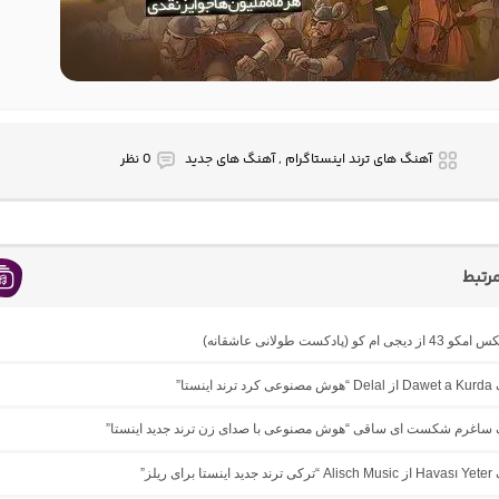
آهنگ های ترند اینستاگرام , آهنگ های جدید
0 نظر
رتبط
ام کو (پادکست طولانی عاشقانه)
ینستا”
نگ ساغرم شکست ای ساقی “هوش مصنوعی با صدای زن ترند جدید اینستا”
ی ریلز”