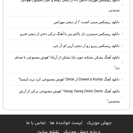
دانلود ریمیکس موزیک باکس 43 از دیجی رهام و علی دامیگو | طولانی
شنیدنی
دانلود ریمیکس مینی کست 7 از دیجی مهراس
دانلود ریمیکس سیتیزن دل پاکتم من با آهنگ ترکی دختر از دیجی فنزو
دانلود ریمیکس زیرو رو از دیجی آرین ای آر جی
دانلود آهنگ بشکن بشکنه جون بابا بشکن از آریانا “هوش مصنوعی با صدای
زن”
دانلود آهنگ Dawet a Kurda از Delal “هوش مصنوعی کرد ترند اینستا”
دانلود آهنگ Yavaş Yavaş Derin Derin “هوش مصنوعی ترکی از آرش
محسنی”
جهش موزیک
لیست خواننده ها
تماس با ما
درباره جهش موزیک
نقشه سایت