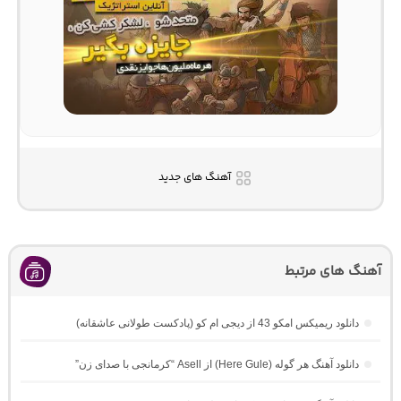
آهنگ های جدید
آهنگ های مرتبط
دانلود ریمیکس امکو 43 از دیجی ام کو (پادکست طولانی عاشقانه)
دانلود آهنگ هر گوله (Here Gule) از Asell “کرمانجی با صدای زن”