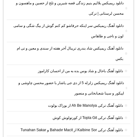
دانلود ریمیکس بلالیم بنیم زندگی قصه شیرین و تلخ از حصین و ماهسون و
محسن لرستانی | ترکی
دانلود آهنگ ریمیکس سر اینکه حرفاشو کم کنم گوش از بیگ شگی و سامی
لون و ناجی و طاهاس
دانلود آهنگ ریمیکس شاد بندری تریبال آخر هفته از سندی و معین و تی ام
بکس
دانلود آهنگ باحال و شاد بوس بده به من از احسان کاراموز
دانلود آهنگ ریمیکس زلزله 5 از دی جی یاشار با حضور محسن چاوشی و
اپیکور و سینا شعبانخانی و منصور
دانلود آهنگ ترکی Ah Be Manolya از بوراک بولوت
دانلود آهنگ ترکی Topla Git از کورتولوش کوش
دانلود آهنگ ترکی Kalbine Sor از Bahadır Macit و Tunahan Sakar