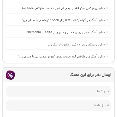
دانلود ریمیکس امکو 43 از دیجی ام کو (پادکست طولانی عاشقانه)
دانلود آهنگ هر گوله (Here Gule) از Asell “کرمانجی با صدای زن”
دانلود آهنگ دختر ایرونی که ناز و دلبری از themehro – KaKa
دانلود ریمیکس سو لاو (پس عشق) از تیک رپ
دانلود آهنگ من طاقتم کمه خودت بمون “هوش مصنوعی با صدای زن”
ارسال نظر برای این آهنگ