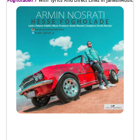
Fogholadeh
/ With lyrics And Direct Links In jaheshMusic