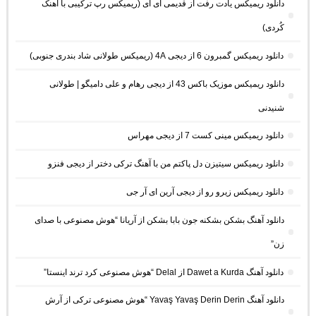
دانلود ریمیکس یادت رفت از قدیمی ای آی (ریمیکس رپ ترکیبی با آهنک
کُردی)
دانلود ریمیکس گمبرون 6 از دیجی 4A (ریمیکس طولانی شاد بندری جنوبی)
دانلود ریمیکس موزیک باکس 43 از دیجی رهام و علی دامیگو | طولانی
شنیدنی
دانلود ریمیکس مینی کست 7 از دیجی مهراس
دانلود ریمیکس سیتیزن دل پاکتم من با آهنگ ترکی دختر از دیجی فنزو
دانلود ریمیکس زیرو رو از دیجی آرین ای آر جی
دانلود آهنگ بشکن بشکنه جون بابا بشکن از آریانا “هوش مصنوعی با صدای
زن”
دانلود آهنگ Dawet a Kurda از Delal “هوش مصنوعی کرد ترند اینستا”
دانلود آهنگ Yavaş Yavaş Derin Derin “هوش مصنوعی ترکی از آرش