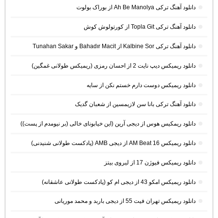
دانلود آهنگ ترکی Ah Be Manolya از بوراک بولوت
دانلود آهنگ ترکی Topla Git از کورتولوش کوش
دانلود آهنگ ترکی Kalbine Sor از Bahadır Macit و Tunahan Sakar
دانلود ریمیکس دیپ نایت 2 از احسان رمزی (ریمیکس طولانی غمگین)
دانلود ریمیکس دوست دارم خستم نکن از سایه
دانلود آهنگ ترکی بانا سن لازیمسین از شعبان گدیک
دانلود ریمکیس هوس از دیجی آرین (این خیابونای خالی (بر نیومدم از پست))
دانلود ریمیکس AM Beat 16 از دیجی AMB (پادکست طولانی شنیدنی)
دانلود ریمیکس فیوژن 17 از لیروی بیتز
دانلود ریمیکس امکو 43 از دیجی ام کو (پادکست طولانی عاشقانه)
دانلود ریمیکس تهران فیت 55 از دیجی باربد و محمد موریانی