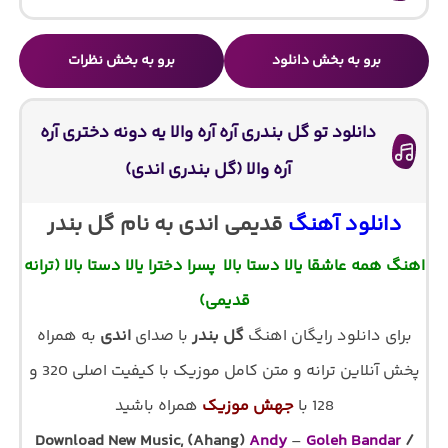
برو به بخش دانلود
برو به بخش نظرات
دانلود تو گل بندری آره آره والا یه دونه دختری آره
آره والا (گل بندری اندی)
دانلود آهنگ
قدیمی اندی به نام گل بندر
اهنگ همه عاشقا یالا دستا بالا پسرا دخترا یالا دستا بالا (ترانه
قدیمی)
برای دانلود رایگان اهنگ
گل بندر
با صدای
اندی
به همراه
پخش آنلاین ترانه و متن کامل موزیک با کیفیت اصلی 320 و
128 با
جهش موزیک
همراه باشید
Download New Music, (Ahang)
Andy
–
Goleh Bandar
/