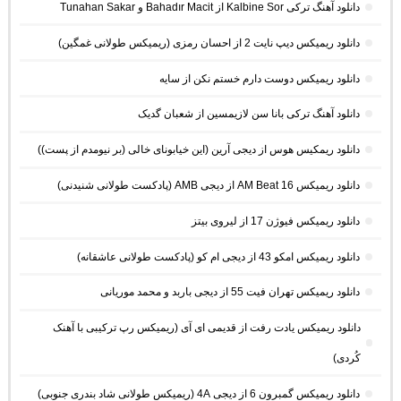
دانلود آهنگ ترکی Kalbine Sor از Bahadır Macit و Tunahan Sakar
دانلود ریمیکس دیپ نایت 2 از احسان رمزی (ریمیکس طولانی غمگین)
دانلود ریمیکس دوست دارم خستم نکن از سایه
دانلود آهنگ ترکی بانا سن لازیمسین از شعبان گدیک
دانلود ریمکیس هوس از دیجی آرین (این خیابونای خالی (بر نیومدم از پست))
دانلود ریمیکس AM Beat 16 از دیجی AMB (پادکست طولانی شنیدنی)
دانلود ریمیکس فیوژن 17 از لیروی بیتز
دانلود ریمیکس امکو 43 از دیجی ام کو (پادکست طولانی عاشقانه)
دانلود ریمیکس تهران فیت 55 از دیجی باربد و محمد موریانی
دانلود ریمیکس یادت رفت از قدیمی ای آی (ریمیکس رپ ترکیبی با آهنک
کُردی)
دانلود ریمیکس گمبرون 6 از دیجی 4A (ریمیکس طولانی شاد بندری جنوبی)