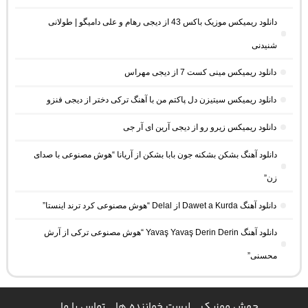
دانلود ریمیکس موزیک باکس 43 از دیجی رهام و علی دامیگو | طولانی
شنیدنی
دانلود ریمیکس مینی کست 7 از دیجی مهراس
دانلود ریمیکس سیتیزن دل پاکتم من با آهنگ ترکی دختر از دیجی فنزو
دانلود ریمیکس زیرو رو از دیجی آرین ای آر جی
دانلود آهنگ بشکن بشکنه جون بابا بشکن از آریانا “هوش مصنوعی با صدای
زن”
دانلود آهنگ Dawet a Kurda از Delal “هوش مصنوعی کرد ترند اینستا”
دانلود آهنگ Yavaş Yavaş Derin Derin “هوش مصنوعی ترکی از آرش
محسنی”
جهش موزیک
لیست خواننده ها
تماس با ما