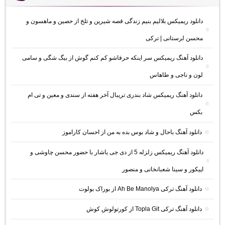
دانلود ریمیکس بلالیم بنیم زندگی قصه شیرین و تلخ از حصین و ماهسون و
محسن لرستانی | ترکی
دانلود آهنگ ریمیکس سر اینکه حرفاشو کم کنم گوش از بیگ شگی و سامی
لون و ناجی و طاهاس
دانلود آهنگ ریمیکس شاد بندری تریبال آخر هفته از سندی و معین و تی ام
بکس
دانلود آهنگ باحال و شاد بوس بده به من از احسان کاراموز
دانلود آهنگ ریمیکس زلزله 5 از دی جی یاشار با حضور محسن چاوشی و
اپیکور و سینا شعبانخانی و منصور
دانلود آهنگ ترکی Ah Be Manolya از بوراک بولوت
دانلود آهنگ ترکی Topla Git از کورتولوش کوش