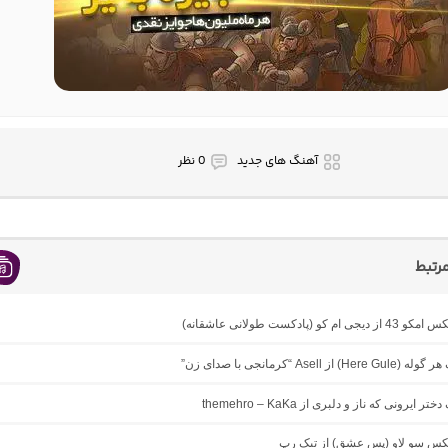
آهنگ های جدید
0 نظر
رتبط
ام کو (پادکست طولانی عاشقانه)
 از Asell “کرمانجی با صدای زن”
ر ایرونی که ناز و دلبری از themehro – KaKa
میکس سو لاو (پس عشق) از تیک رپ