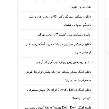
شاد بندری جنوبی)
دانلود ریمیکس موزیک باکس 43 از دیجی رهام و علی
دامیگو | طولانی شنیدنی
دانلود ریمیکس مینی کست 7 از دیجی مهراس
دانلود ریمیکس سیتیزن دل پاکتم من با آهنگ ترکی دختر
از دیجی فنزو
دانلود ریمیکس زیرو رو از دیجی آرین ای آر جی
دانلود آهنگ بشکن بشکنه جون بابا بشکن از آریانا “هوش
مصنوعی با صدای زن”
دانلود آهنگ Dawet a Kurda از Delal “هوش مصنوعی
کرد ترند اینستا”
دانلود آهنگ Yavaş Yavaş Derin Derin “هوش مصنوعی