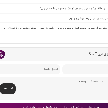
نگ من طاقتم کمه خودت بمون “هوش مصنوعی با صدای زن”
گ رپ سی دی از رضا پیشرو و تهی
گ پیش تو آرومم بر عکس همه عاشقی با تو بار اولمه (لازممی) “هوش مصنوعی با صدای زن” از
رای این آهنگ
ثبت نظر
نظری برای این آهنگ ارسال نشده، شما اولین نظر باشید