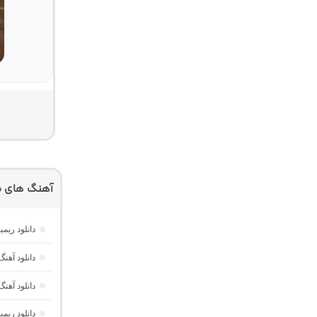
آهنگ های م
دانلود ریمیکس امکو 43 از دیجی 
دانلود آهنگ هر گوله (Here Gule)
دانلود آهنگ دخت
دانلود ری