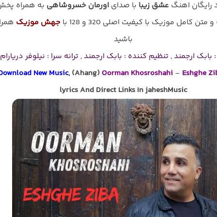
د رایگان اهنگ
عشق زیبا
با صدای
اورمان خسروشاهی
به همراه پخش
و متن کامل موزیک با کیفیت اصلی 320 و 128 با
جهش موزیک
همرا
باشید
بابک ارجمند , تنظیم کننده : بابک ارجمند , ترانه سرا : نیلوفر دریارام
Download New Music
, (Ahang)
Oorman Khosroshahi
–
Eshghe Zi
lyrics And Direct Links In jaheshMusic