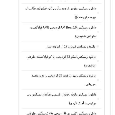
دانلود ریمکیس هوس از دیجی آرین (این خیابونای خالی (بر
نیومدم از پست))
دانلود ریمیکس AM Beat 16 از دیجی AMB (پادکست
طولانی شنیدنی)
دانلود ریمیکس فیوژن 17 از لیروی بیتز
دانلود ریمیکس امکو 43 از دیجی ام کو (پادکست طولانی
عاشقانه)
دانلود ریمیکس تهران فیت 55 از دیجی باربد و محمد
موریانی
دانلود ریمیکس یادت رفت از قدیمی ای آی (ریمیکس رپ
ترکیبی با آهنک کُردی)
دانلود ریمیکس گمبرون 6 از دیجی 4A (ریمیکس طولانی