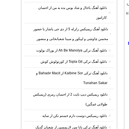
دانلود آهنگ باحال و شاد بوس بده به من از احسان
ه
کاراموز
دانلود آهنگ ریمیکس زلزله 5 از دی جی یاشار با حضور
محسن چاوشی و اپیکور و سینا شعبانخانی و منصور
دانلود آهنگ ترکی Ah Be Manolya از بوراک بولوت
دانلود آهنگ ترکی Topla Git از کورتولوش کوش
دانلود آهنگ ترکی Kalbine Sor از Bahadır Macit و
Tunahan Sakar
دانلود ریمیکس دیپ نایت 2 از احسان رمزی (ریمیکس
طولانی غمگین)
دانلود ریمیکس دوست دارم خستم نکن از سایه
دانلود آهنگ ترکی بانا سن لازیمسین از شعبان گدیک