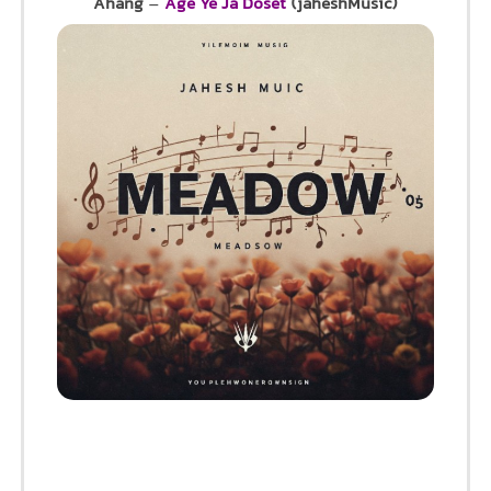
Ahang
–
Age Ye Ja Doset
(jaheshMusic)