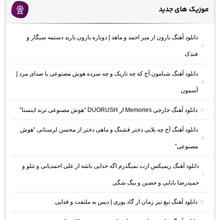
موزیک های جدید
دانلود آهنگ بارون از میر احمد و ماهد | دوباره بارون بارید دستمه سیگار و
فندک
دانلود آهنگ شبامون آخ که چه تاریک و چه سرده هوش مصنوعی با صدای مرد |
آسمون
دانلود آهنگ خارجی Memories از DUORUSH “هوش مصنوعی ترند اینستا”
دانلود آهنگ آخ چه بلایی دختر قشنگ و ماهی دختر از محسن لرستانی “هوش
مصنوعی”
دانلود آهنگ ریمیکس ازت نمیگذرم اگه خدایی باشه از علی احمدیانی و تتلو و
حمیدرضا بابایی و حصین و بیگ شگی
دانلود آهنگ تیغ تیز زمان از گاد پوری | دیس به ملتفت و فدایی