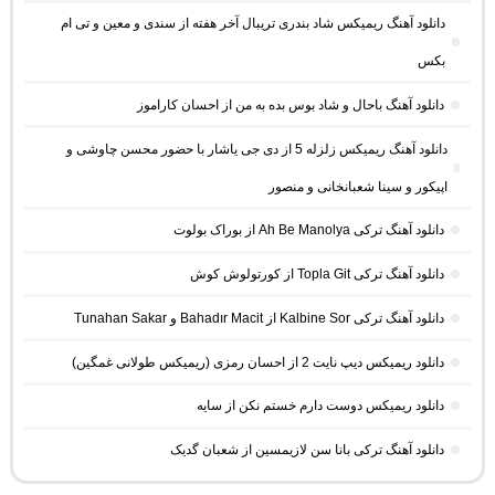
دانلود آهنگ ریمیکس شاد بندری تریبال آخر هفته از سندی و معین و تی ام
بکس
دانلود آهنگ باحال و شاد بوس بده به من از احسان کاراموز
دانلود آهنگ ریمیکس زلزله 5 از دی جی یاشار با حضور محسن چاوشی و
اپیکور و سینا شعبانخانی و منصور
دانلود آهنگ ترکی Ah Be Manolya از بوراک بولوت
دانلود آهنگ ترکی Topla Git از کورتولوش کوش
دانلود آهنگ ترکی Kalbine Sor از Bahadır Macit و Tunahan Sakar
دانلود ریمیکس دیپ نایت 2 از احسان رمزی (ریمیکس طولانی غمگین)
دانلود ریمیکس دوست دارم خستم نکن از سایه
دانلود آهنگ ترکی بانا سن لازیمسین از شعبان گدیک