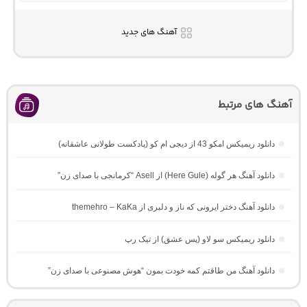
آهنگ های جدید
آهنگ های مرتبط
دانلود ریمیکس امکو 43 از دیجی ام کو (پادکست طولانی عاشقانه)
دانلود آهنگ هر گوله (Here Gule) از Asell “کرمانجی با صدای زن”
دانلود آهنگ دختر ایرونی که ناز و دلبری از themehro – KaKa
دانلود ریمیکس سو لاو (پس عشق) از تیک رپ
دانلود آهنگ من طاقتم کمه خودت بمون “هوش مصنوعی با صدای زن”