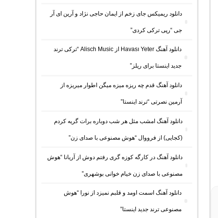
دانلود ریمیکس جای زخم از ایمان حاجی نژاد و آرین ای آر
جی “رپی ترکی کردی”
دانلود آهنگ Havası Yeter از Alisch Music “ترکی ترند
جدید اینستا برای ریلز”
دانلود آهنگ ﻗﺪم ﭼﻪ رﻳﺰه ﻣﻴﺰه ﻣﻴﮕﻦ اﻃﻮار ﻣﻴﺮﻳﺰه از
آرمین نصرتی “ترند اینستا”
دانلود آهنگ امشب مثل هر شب دوباره برات گریه کردم
(کجایی) از فرووال “هوش مصنوعی با صدای زن”
دانلود آهنگ در کارگه کوزه گری رفتم دوش از آریانا “هوش
مصنوعی با صدای زن خیام خوانی بوشهری”
دانلود آهنگ اسمت اومد و قلبم نمیزد از نورا “هوش
مصنوعی ترند جدید اینستا”