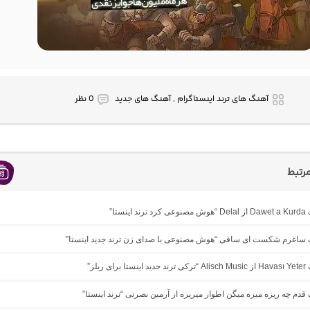
آهنگ های ترند اینستاگرام , آهنگ های جدید
0 نظر
رتبط
ینستا”
نگ ساغرم شکست ای ساقی “هوش مصنوعی با صدای زن ترند جدید اینستا”
ی ریلز”
گ ﻗﺪم ﭼﻪ رﻳﺰه ﻣﻴﺰه ﻣﻴﮕﻦ اﻃﻮار ﻣﻴﺮﻳﺰه از آرمین نصرتی “ترند اینستا”