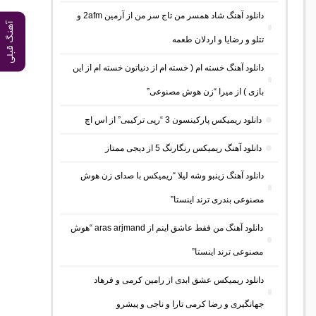
دانلود آهنگ شاد همسر من تاج سر من از آرمین 2afm و
آهنگ قبلی
تتلو و رضایا و اردلان طعمه
دانلود آهنگ خسته ام ( خسته ام از دنیاتون خسته ام از این
بازی ) از میرا “زن هوش مصنوعی”
دانلود ریمیکس پارکینسون 3 “رپی ترکیبی” از اس اچ
دانلود آهنگ ریمیکس رنگارنگ 5 از دیجی ممتاز
دانلود آهنگ زینبو وشه لیلا “ریمیکس با صدای زن هوش
مصنوعی بندری ترند اینستا”
دانلود آهنگ من فقط عاشق اینم از aras arjmand “هوش
مصنوعی ترند اینستا”
دانلود ریمیکس عشق ابدی از رامین کرمی و فرهاد
جهانگیری و رضا کرمی تارا و ناجی و پیشرو