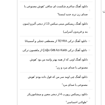
دانلود آهنگ ساغرم شکست ای ساقی “هوش مصنوعی با
ش
صدای زن ترند جدید اینستا”
دانلود آهنگ ریمیکس مینی میکس 13 از دیجی آلیزو (سون
بند و فریدون آسرایی)
دانلود آهنگ ترکی TEYRA از مصطفی ججلی و آسمیناتا
دانلود آهنگ ترکی Çoğu Gitti Azı Kaldı از ماهسون ترکی
دانلود آهنگ اونی که از همه بهتر واسه من بود “هوش
مصنوعی با صدای مرد و زن”
دانلود آهنگ چی اومد سر من که قول داده بودم “هوش
مصنوعی با صدای مرد”
دانلود ریمیکس ریورب 4 از دیجی معین و میشاموزیکز
“طولانی احساسی”