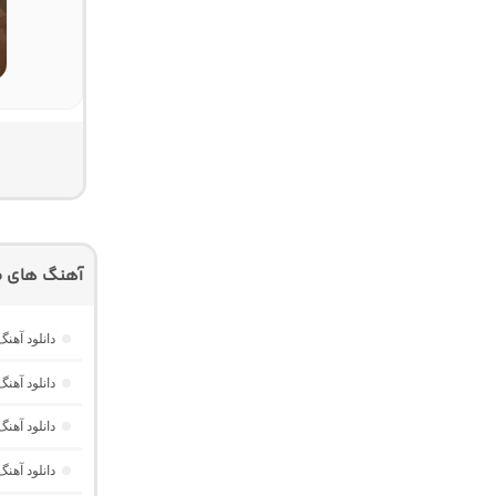
آهنگ های م
دانلود آهنگ Dawet a Kurda از Delal “هوش مصنوعی کرد ترند ا
دانلود آه
دانلود آهنگ Havası Yeter از Alisch Music “ترکی ترند جدید اینستا برا
دانلود آهن