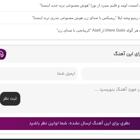
گ اسمت اومد و قلبم نمیزد از نورا “هوش مصنوعی ترند جدید اینستا”
گ زینبو وشه لیلا “ریمیکس با صدای زن هوش مصنوعی بندری ترند اینستا”
 از Asell “کرمانجی با صدای زن”
رای این آهنگ
ثبت نظر
نظری برای این آهنگ ارسال نشده، شما اولین نظر باشید