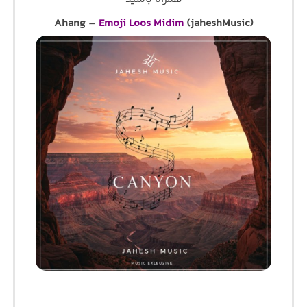
Ahang
–
Emoji Loos Midim
(jaheshMusic)