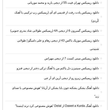
دانلود ریمیکس تهران فیت 55 از دیجی باربد و محمد موریانی
دانلود ریمیکس یادت رفت از قدیمی ای آی (ریمیکس رپ ترکیبی با آهنک
کُردی)
دانلود ریمیکس گمبرون 6 از دیجی 4A (ریمیکس طولانی شاد بندری جنوبی)
دانلود ریمیکس موزیک باکس 43 از دیجی رهام و علی دامیگو | طولانی
شنیدنی
دانلود ریمیکس مینی کست 7 از دیجی مهراس
دانلود ریمیکس سیتیزن دل پاکتم من با آهنگ ترکی دختر از دیجی فنزو
دانلود ریمیکس زیرو رو از دیجی آرین ای آر جی
دانلود آهنگ بشکن بشکنه جون بابا بشکن از آریانا “هوش مصنوعی با صدای
زن”
دانلود آهنگ Dawet a Kurda از Delal “هوش مصنوعی کرد ترند اینستا”