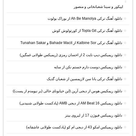
اپیکور و سینا شعبانخانی و منصور
دانلود آهنگ ترکی Ah Be Manolya از بوراک بولوت
دانلود آهنگ ترکی Topla Git از کورتولوش کوش
دانلود آهنگ ترکی Kalbine Sor از Bahadır Macit و Tunahan Sakar
دانلود ریمیکس دیپ نایت 2 از احسان رمزی (ریمیکس طولانی غمگین)
دانلود ریمیکس دوست دارم خستم نکن از سایه
دانلود آهنگ ترکی بانا سن لازیمسین از شعبان گدیک
دانلود ریمکیس هوس از دیجی آرین (این خیابونای خالی (بر نیومدم از پست))
دانلود ریمیکس AM Beat 16 از دیجی AMB (پادکست طولانی شنیدنی)
دانلود ریمیکس فیوژن 17 از لیروی بیتز
دانلود ریمیکس امکو 43 از دیجی ام کو (پادکست طولانی عاشقانه)