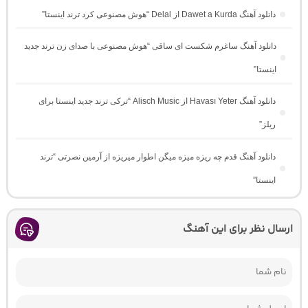
دانلود آهنگ Dawet a Kurda از Delal “هوش مصنوعی کرد ترند اینستا”
دانلود آهنگ ساغرم شکست ای ساقی “هوش مصنوعی با صدای زن ترند جدید
اینستا”
دانلود آهنگ Havası Yeter از Alisch Music “ترکی ترند جدید اینستا برای
ریلز”
دانلود آهنگ ﻗﺪم ﭼﻪ رﻳﺰه ﻣﻴﺰه ﻣﻴﮕﻦ اﻃﻮار ﻣﻴﺮﻳﺰه از آرمین نصرتی “ترند
اینستا”
ارسال نظر برای این آهنگ