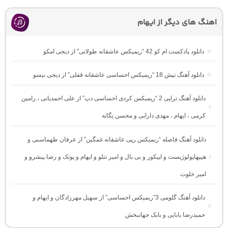
اهنگ های دیگر از ایهام
دانلود پادکست ام کو 42 “ریمیکس عاشقانه طولانی” از دیجی امکو
دانلود آهنگ تپش 18 “ریمیکس احساسی عاشقانه قفلی” از دیجی نیسو
دانلود آهنگ تراپی 2 “ریمیکس کردی احساسی دپ” از علی احمدیانی ، رامین
کرمی ، ایهام ، مهدی دارابی و محسن یگانه
دانلود آهنگ فاصله “ریمیکس رپی عاشقانه غمگین” از عرفان طهماسبی و
هیپهاپولوژیست و اپیکور و بی بال و امیر تتلو و ایهام و پوتک و رضا پیشرو و
امیر خلوت
دانلود آهنگ گلومی 3″ریمیکس احساسی” از سهیل مهرزادگان و ایهام و
حمیدرضا بابایی و بابک جهانبخش