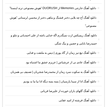
دانلود آهنگ خارجی Memories از DUORUSH “هوش مصنوعی ترند اینستا”
دانلود آهنگ آخ چه بلایی دختر قشنگ و ماهی دختر از محسن لرستانی “هوش
مصنوعی”
دانلود آهنگ ریمیکس ازت نمیگذرم اگه خدایی باشه از علی احمدیانی و تتلو و
حمیدرضا بابایی و حصین و بیگ شگی
دانلود آهنگ تیغ تیز زمان از گاد پوری | دیس به ملتفت و فدایی
دانلود آهنگ عادی نی از عرشیاس | عزیزم عشق ما اشتباه بود
دانلود آهنگ به سکوت سرد زمان از محمدرضا شجریان | تصنیف بی همزبان
دانلود آهنگ ادا از سینا پارسیان | بسه بسه دیگه ادا نیا ما بد بودیم
دانلود آهنگ گلهای باران خورده از علیرضا قربانی
دانلود آهنگ فرشته از امید عقابی