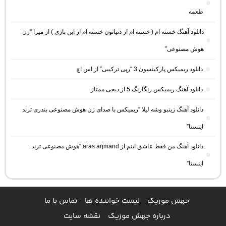
طعمه
دانلود آهنگ خسته ام ( خسته ام از دنیاتون خسته ام از این بازی ) از میرا “زن
هوش مصنوعی”
دانلود ریمیکس پارکینسون 3 “رپی ترکیبی” از اس اچ
دانلود آهنگ ریمیکس رنگارنگ 5 از دیجی ممتاز
دانلود آهنگ زینبو وشه لیلا “ریمیکس با صدای زن هوش مصنوعی بندری ترند
اینستا”
دانلود آهنگ من فقط عاشق اینم از aras arjmand “هوش مصنوعی ترند
اینستا”
جهش موزیک
لیست خواننده ها
تماس با ما
درباره جهش موزیک
نقشه سایت