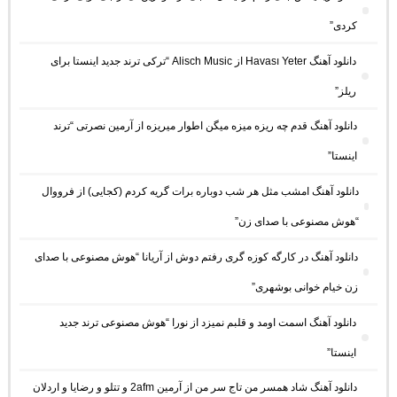
کردی”
دانلود آهنگ Havası Yeter از Alisch Music “ترکی ترند جدید اینستا برای
ریلز”
دانلود آهنگ ﻗﺪم ﭼﻪ رﻳﺰه ﻣﻴﺰه ﻣﻴﮕﻦ اﻃﻮار ﻣﻴﺮﻳﺰه از آرمین نصرتی “ترند
اینستا”
دانلود آهنگ امشب مثل هر شب دوباره برات گریه کردم (کجایی) از فرووال
“هوش مصنوعی با صدای زن”
دانلود آهنگ در کارگه کوزه گری رفتم دوش از آریانا “هوش مصنوعی با صدای
زن خیام خوانی بوشهری”
دانلود آهنگ اسمت اومد و قلبم نمیزد از نورا “هوش مصنوعی ترند جدید
اینستا”
دانلود آهنگ شاد همسر من تاج سر من از آرمین 2afm و تتلو و رضایا و اردلان