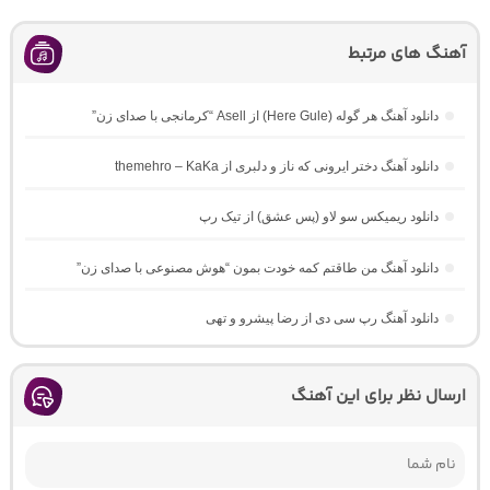
آهنگ های مرتبط
دانلود آهنگ هر گوله (Here Gule) از Asell “کرمانجی با صدای زن”
دانلود آهنگ دختر ایرونی که ناز و دلبری از themehro – KaKa
دانلود ریمیکس سو لاو (پس عشق) از تیک رپ
دانلود آهنگ من طاقتم کمه خودت بمون “هوش مصنوعی با صدای زن”
دانلود آهنگ رپ سی دی از رضا پیشرو و تهی
ارسال نظر برای این آهنگ