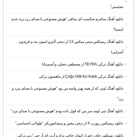
محسنی”
دانلود آهنگ ساغرم شکست ای ساقی “هوش مصنوعی با صدای زن ترند جدید
اینستا”
دانلود آهنگ ریمیکس مینی میکس 13 از دیجی آلیزو (سون بند و فریدون
آسرایی)
دانلود آهنگ ترکی TEYRA از مصطفی ججلی و آسمیناتا
دانلود آهنگ ترکی Çoğu Gitti Azı Kaldı از ماهسون ترکی
دانلود آهنگ اونی که از همه بهتر واسه من بود “هوش مصنوعی با صدای مرد و
زن”
دانلود آهنگ چی اومد سر من که قول داده بودم “هوش مصنوعی با صدای مرد”
دانلود ریمیکس ریورب 4 از دیجی معین و میشاموزیکز “طولانی احساسی”
دانلود ریمیکس جای زخم از ایمان حاجی نژاد و آرین ای آر جی “رپی ترکی