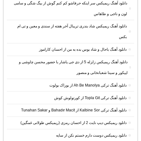
دانلود آهنگ ریمیکس سر اینکه حرفاشو کم کنم گوش از بیگ شگی و سامی
لون و ناجی و طاهاس
دانلود آهنگ ریمیکس شاد بندری تریبال آخر هفته از سندی و معین و تی ام
بکس
دانلود آهنگ باحال و شاد بوس بده به من از احسان کاراموز
دانلود آهنگ ریمیکس زلزله 5 از دی جی یاشار با حضور محسن چاوشی و
اپیکور و سینا شعبانخانی و منصور
دانلود آهنگ ترکی Ah Be Manolya از بوراک بولوت
دانلود آهنگ ترکی Topla Git از کورتولوش کوش
دانلود آهنگ ترکی Kalbine Sor از Bahadır Macit و Tunahan Sakar
دانلود ریمیکس دیپ نایت 2 از احسان رمزی (ریمیکس طولانی غمگین)
دانلود ریمیکس دوست دارم خستم نکن از سایه