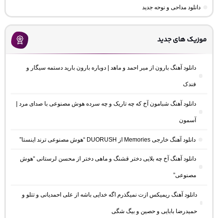
دانلود مداحی و نوحه جدید
موزیک های جدید
دانلود آهنگ بارون از میر احمد و ماهد | دوباره بارون بارید دستمه سیگار و
فندک
دانلود آهنگ شبامون آخ که چه تاریک و چه سرده هوش مصنوعی با صدای مرد |
آسمون
دانلود آهنگ خارجی Memories از DUORUSH “هوش مصنوعی ترند اینستا”
دانلود آهنگ آخ چه بلایی دختر قشنگ و ماهی دختر از محسن لرستانی “هوش
مصنوعی”
دانلود آهنگ ریمیکس ازت نمیگذرم اگه خدایی باشه از علی احمدیانی و تتلو و
حمیدرضا بابایی و حصین و بیگ شگی