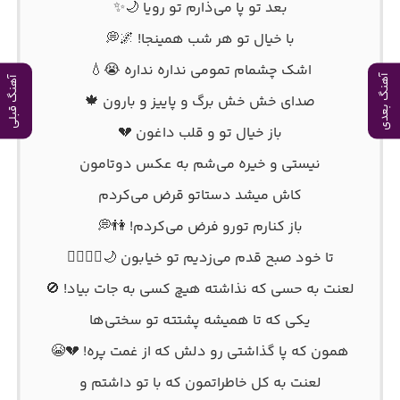
بعد تو پا می‌ذارم تو رویا 🌙✨
با خیال تو هر شب همینجا! 🌌💭
اشک چشمام تمومی نداره نداره 😭💧
آهنگ بعدی
آهنگ قبلی
صدای خش خش برگ و پاییز و بارون 🍁
باز خیال تو و قلب داغون 💔
نیستی و خیره می‌شم به عکس دوتامون
کاش میشد دستاتو قرض می‌کردم
باز کنارم تورو فرض می‌کردم! 👫💭
تا خود صبح قدم می‌زدیم تو خیابون 🌙🚶‍♂️🚶‍♀️
لعنت به حسی که نذاشته هیچ کسی به جات بیاد! 🚫
یکی که تا همیشه پشتته تو سختی‌ها
همون که پا گذاشتی رو دلش که از غمت پره! 💔😭
لعنت به کل خاطراتمون که با تو داشتم و