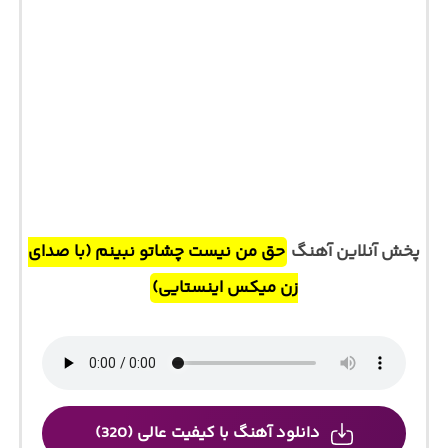
پخش آنلاین آهنگ
حق من نیست چشاتو نبینم (با صدای
زن میکس اینستایی)
دانلود آهنگ با کیفیت عالی (320)