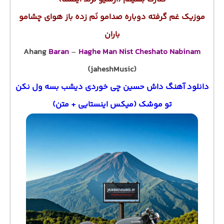
موزیک غم گرفته دوباره صدامو نَم زده باز هوای چشامو
باران
Ahang
Baran
–
Haghe Man Nist Cheshato Nabinam
(jaheshMusic)
دانلود آهنگ داش حسین چی خوردی دیشب بسه ول نکن
تو موشک (میکس اینستایی + متن)