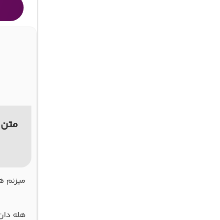
متن 
میزنم ه
هله دان 