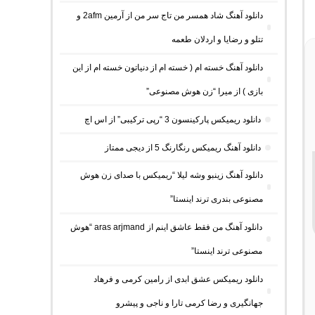
دانلود آهنگ شاد همسر من تاج سر من از آرمین 2afm و
تتلو و رضایا و اردلان طعمه
دانلود آهنگ خسته ام ( خسته ام از دنیاتون خسته ام از این
بازی ) از میرا “زن هوش مصنوعی”
دانلود ریمیکس پارکینسون 3 “رپی ترکیبی” از اس اچ
دانلود آهنگ ریمیکس رنگارنگ 5 از دیجی ممتاز
دانلود آهنگ زینبو وشه لیلا “ریمیکس با صدای زن هوش
مصنوعی بندری ترند اینستا”
دانلود آهنگ من فقط عاشق اینم از aras arjmand “هوش
مصنوعی ترند اینستا”
دانلود ریمیکس عشق ابدی از رامین کرمی و فرهاد
جهانگیری و رضا کرمی تارا و ناجی و پیشرو