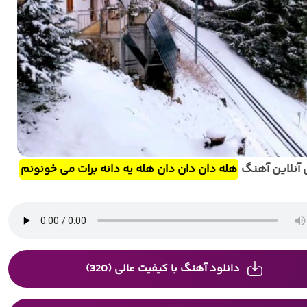
آنلاین آهنگ
هله دان دان دان هله یه دانه برات می خونونم
دانلود آهنگ با کیفیت عالی (320)