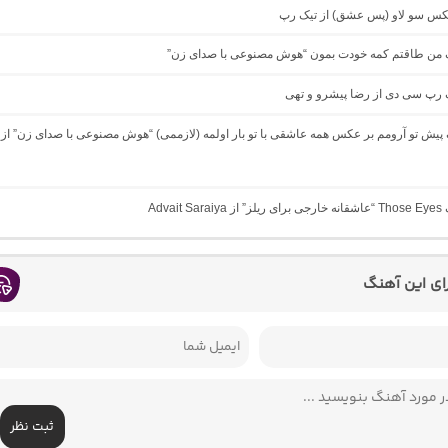
میکس سو لاو (پس عشق) از تیک رپ
نگ من طاقتم کمه خودت بمون “هوش مصنوعی با صدای زن”
گ رپ سی دی از رضا پیشرو و تهی
گ پیش تو آرومم بر عکس همه عاشقی با تو بار اولمه (لازممی) “هوش مصنوعی با صدای زن” از
Advait 
رای این آهنگ
ثبت نظر