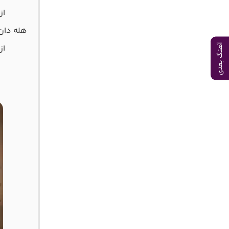
از
هله دان 
آهنگ بعدی
از