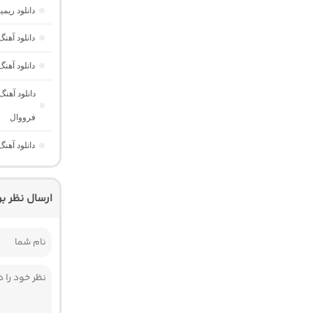
دانلود ری
دانلود آه
دانلود آهن
دانلود آهن
فرووال
دانلود آهنگ Those Eyes “عاشقانه خارجی برای ریلز” از Saraiya
ارسال نظر ب