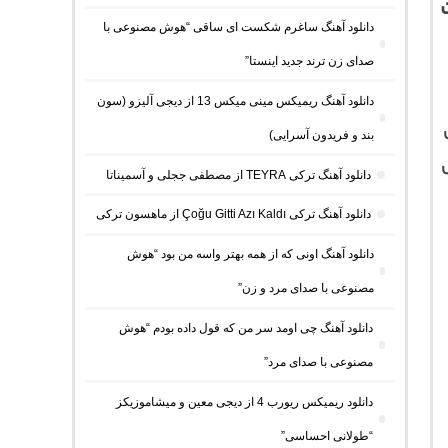
دانلود آهنگ ساغرم شکست ای ساقی “هوش مصنوعی با
صدای زن ترند جدید اینستا”
دانلود آهنگ ریمیکس مینی میکس 13 از دیجی آلیزو (سون
بند و فریدون آسرایی)
دانلود آهنگ ترکی TEYRA از مصطفی ججلی و آسمیناتا
دانلود آهنگ ترکی Çoğu Gitti Azı Kaldı از ماهسون ترکی
دانلود آهنگ اونی که از همه بهتر واسه من بود “هوش
مصنوعی با صدای مرد و زن”
دانلود آهنگ چی اومد سر من که قول داده بودم “هوش
مصنوعی با صدای مرد”
دانلود ریمیکس ریورب 4 از دیجی معین و میشاموزیکز
“طولانی احساسی”