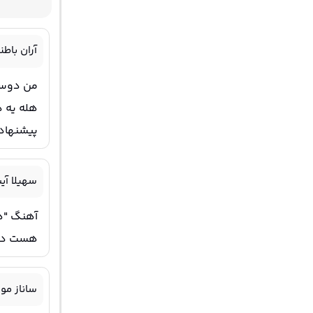
آران باطن
من دوست
هله یه د
پیشنها
سهیلا آیت
آهنگ "هل
هست دربا
ساناز م