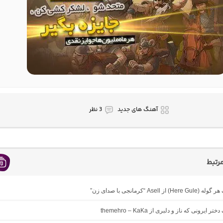
آهنگ های جدید
3 نظر
رتبط
 از Asell “کرمانجی با صدای زن”
ر ایرونی که ناز و دلبری از themehro – KaKa