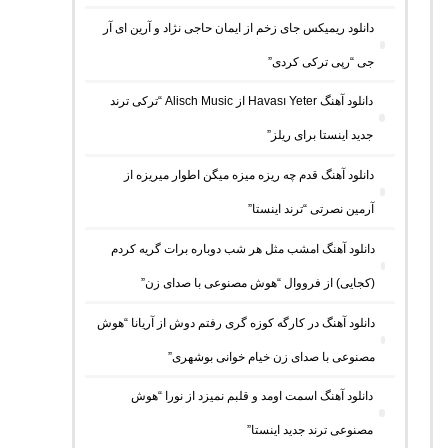
دانلود ریمیکس جای زخم از ایمان حاجی نژاد و آرین ای آر
جی “رپی ترکی کردی”
دانلود آهنگ Havası Yeter از Alisch Music “ترکی ترند
جدید اینستا برای ریلز”
دانلود آهنگ ﻗﺪم ﭼﻪ رﻳﺰه ﻣﻴﺰه ﻣﻴﮕﻦ اﻃﻮار ﻣﻴﺮﻳﺰه از
آرمین نصرتی “ترند اینستا”
دانلود آهنگ امشب مثل هر شب دوباره برات گریه کردم
(کجایی) از فرووال “هوش مصنوعی با صدای زن”
دانلود آهنگ در کارگه کوزه گری رفتم دوش از آریانا “هوش
مصنوعی با صدای زن خیام خوانی بوشهری”
دانلود آهنگ اسمت اومد و قلبم نمیزد از نورا “هوش
مصنوعی ترند جدید اینستا”