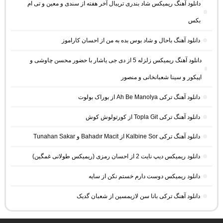
دانلود آهنگ ریمیکس شاد بندری تریبال آخر هفته از سندی و معین و تی ام
بکس
دانلود آهنگ باحال و شاد بوس بده به من از احسان کاراموز
دانلود آهنگ ریمیکس زلزله 5 از دی جی یاشار با حضور محسن چاوشی و
اپیکور و سینا شعبانخانی و منصور
دانلود آهنگ ترکی Ah Be Manolya از بوراک بولوت
دانلود آهنگ ترکی Topla Git از کورتولوش کوش
دانلود آهنگ ترکی Kalbine Sor از Bahadır Macit و Tunahan Sakar
دانلود ریمیکس دیپ نایت 2 از احسان رمزی (ریمیکس طولانی غمگین)
دانلود ریمیکس دوست دارم خستم نکن از سایه
دانلود آهنگ ترکی بانا سن لازیمسین از شعبان گدیک