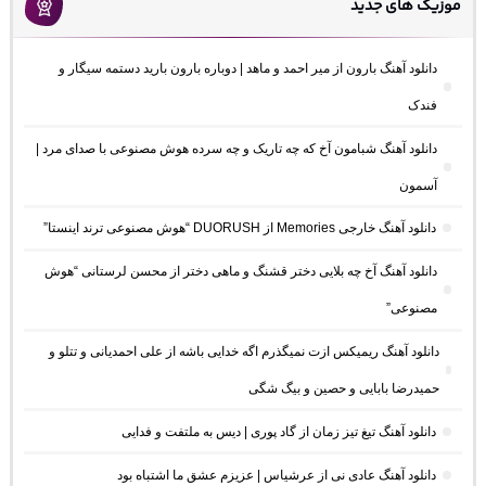
موزیک های جدید
دانلود آهنگ بارون از میر احمد و ماهد | دوباره بارون بارید دستمه سیگار و
فندک
دانلود آهنگ شبامون آخ که چه تاریک و چه سرده هوش مصنوعی با صدای مرد |
آسمون
دانلود آهنگ خارجی Memories از DUORUSH “هوش مصنوعی ترند اینستا”
دانلود آهنگ آخ چه بلایی دختر قشنگ و ماهی دختر از محسن لرستانی “هوش
مصنوعی”
دانلود آهنگ ریمیکس ازت نمیگذرم اگه خدایی باشه از علی احمدیانی و تتلو و
حمیدرضا بابایی و حصین و بیگ شگی
دانلود آهنگ تیغ تیز زمان از گاد پوری | دیس به ملتفت و فدایی
دانلود آهنگ عادی نی از عرشیاس | عزیزم عشق ما اشتباه بود