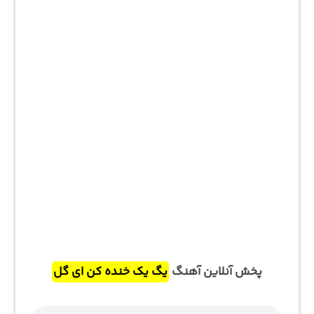
پخش آنلاین آهنگ
یگ یک خنده کن ای گل