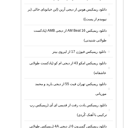
دانلود ریمکیس هوس از دیجی آرین (این خیابونای خالی (بر
نیومدم از پست))
دانلود ریمیکس AM Beat 16 از دیجی AMB (پادکست
طولانی شنیدنی)
دانلود ریمیکس فیوژن 17 از لیروی بیتز
دانلود ریمیکس امکو 43 از دیجی ام کو (پادکست طولانی
عاشقانه)
دانلود ریمیکس تهران فیت 55 از دیجی باربد و محمد
موریانی
دانلود ریمیکس یادت رفت از قدیمی ای آی (ریمیکس رپ
ترکیبی با آهنک کُردی)
دانلود ریمیکس گمبرون 6 از دیجی 4A (ریمیکس طولانی