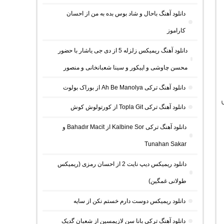
دانلود آهنگ باحال و شاد بوس بده به من از احسان
کاراموز
دانلود آهنگ ریمیکس زلزله 5 از دی جی یاشار با حضور
محسن چاوشی و اپیکور و سینا شعبانخانی و منصور
دانلود آهنگ ترکی Ah Be Manolya از بوراک بولوت
دانلود آهنگ ترکی Topla Git از کورتولوش کوش
دانلود آهنگ ترکی Kalbine Sor از Bahadır Macit و
Tunahan Sakar
دانلود ریمیکس دیپ نایت 2 از احسان رمزی (ریمیکس
طولانی غمگین)
دانلود ریمیکس دوست دارم خستم نکن از سایه
دانلود آهنگ ترکی بانا سن لازیمسین از شعبان گدیک