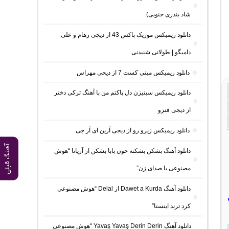
شاد بندری جنوبی)
دانلود ریمیکس موزیک باکس 43 از دیجی رهام و علی
دامیگو | طولانی شنیدنی
دانلود ریمیکس مینی کست 7 از دیجی مهراس
دانلود ریمیکس سیتیزن دل پاکتم من با آهنگ ترکی دختر
از دیجی فنزو
دانلود ریمیکس زیرو رو از دیجی آرین ای آر جی
آهنگ قبلی
دانلود آهنگ بشکن بشکنه جون بابا بشکن از آریانا “هوش
مصنوعی با صدای زن”
دانلود آهنگ Dawet a Kurda از Delal “هوش مصنوعی
کرد ترند اینستا”
دانلود آهنگ Yavaş Yavaş Derin Derin “هوش مصنوعی