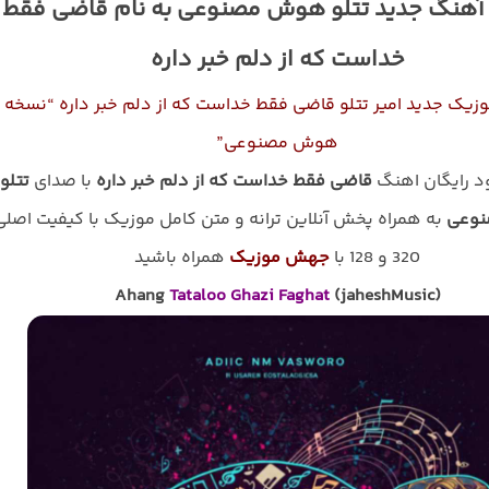
 آهنگ جدید تتلو هوش مصنوعی به نام قاضی فقط
خداست که از دلم خبر داره
وزیک جدید امیر تتلو قاضی فقط خداست که از دلم خبر داره “نسخه
هوش مصنوعی”
ود رایگان اهنگ
قاضی فقط خداست که از دلم خبر داره
با صدای
تتلو
وعی
به همراه پخش آنلاین ترانه و متن کامل موزیک با کیفیت اصلی
320 و 128 با
جهش موزیک
همراه باشید
Ahang
Tataloo
Ghazi Faghat
(jaheshMusic)