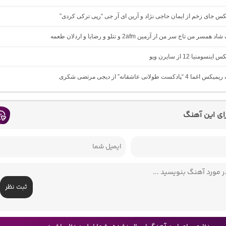
یکس جای زخم از ایمان حاجی نژاد و آرین ای آر جی “رپی ترکی کردی”
مسر من تاج سر من از آرمین 2afm و تتلو و رضایا و اردلان طعمه
نسومنیا 12 از سایرن ویو
ادکست طولانی عاشقانه” از دیجی مرتضی شکری
رای این آهنگ
ثبت نظر